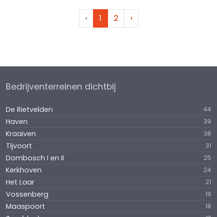
‹
1
2
›
Bedrijventerreinen dichtbij
De Rietvelden
44
Haven
39
Kraaiven
38
Tijvoort
31
Dombosch I en II
25
Kerkhoven
24
Het Laar
21
Vossenberg
19
Maaspoort
18