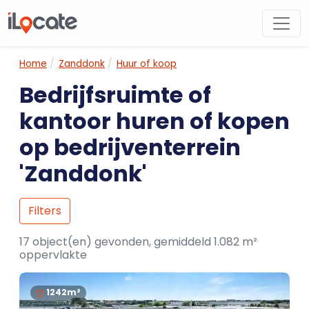
Home
Zanddonk
Huur of koop
Bedrijfsruimte of
kantoor huren of kopen
op bedrijventerrein
'Zanddonk'
Filters
17 object(en) gevonden, gemiddeld 1.082 m²
oppervlakte
1242m²