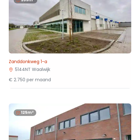
Zanddonkweg 1-a
5144NT Waalwijk
€ 2.750 per maand
125m²