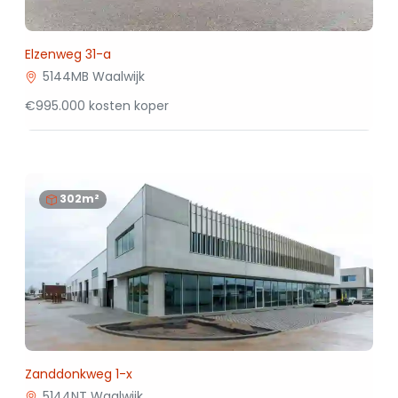
Elzenweg 31-a
5144MB Waalwijk
€995.000 kosten koper
302m²
Zanddonkweg 1-x
5144NT Waalwijk