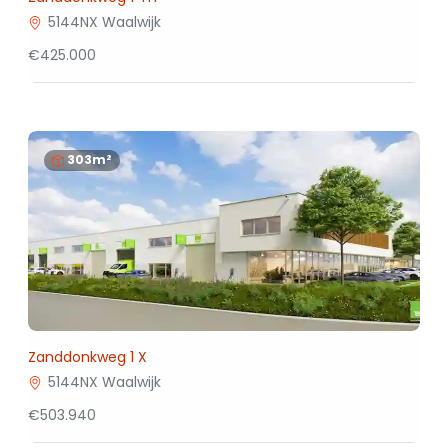
5144NX Waalwijk
€425.000
303m²
Zanddonkweg 1 X
5144NX Waalwijk
€503.940