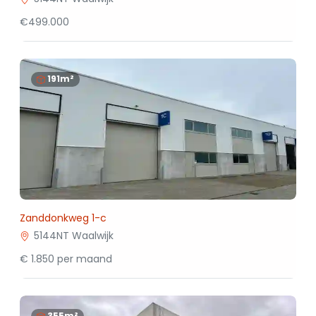
€499.000
191m²
Zanddonkweg 1-c
5144NT Waalwijk
€ 1.850 per maand
355m²