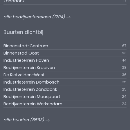
Zanddonk
17
alle bedrijventerreinen (1794)
Buurten dichtbij
Binnenstad-Centrum
67
Binnenstad Oost
53
Industrieterrein Haven
44
Bedrijventerrein Kraaiven
38
De Rietvelden-West
36
Industrieterrein Dombosch
25
Industrieterrein Zanddonk
25
Bedrijventerrein Maaspoort
24
Bedrijventerrein Werkendam
24
alle buurten (5563)