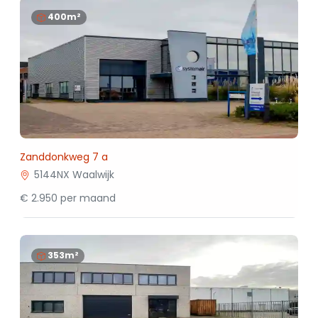
400m²
Zanddonkweg 7 a
5144NX Waalwijk
€ 2.950 per maand
353m²