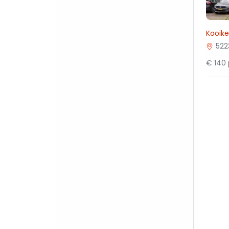
Kooik
522
€ 140