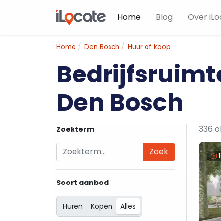
Home
Blog
Over iLo
Home
Den Bosch
Huur of koop
Bedrijfsruimt
Den Bosch
336 o
Zoekterm
Zoek
Soort aanbod
Huren
Kopen
Alles