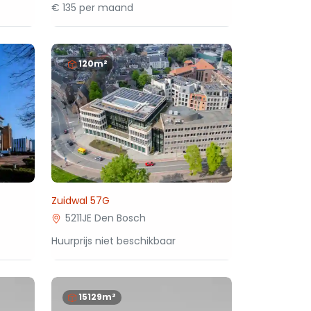
€ 135 per maand
120m²
Zuidwal 57G
5211JE Den Bosch
Huurprijs niet beschikbaar
15129m²