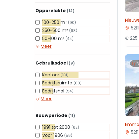
Oppervlakte
(12)
Nieuws
100-250 m²
(90)
521
250-500 m²
(68)
€ 225
50-100 m²
(44)
Meer
Gebruiksdoel
(9)
Kantoor
(181)
Bedrijfsruimte
(88)
Bedrijfshal
(54)
Meer
Bouwperiode
(11)
Emmap
1991 tot 2000
(62)
521
Voor 1906
(59)