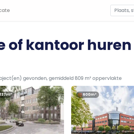
cate
e of kantoor huren
bject(en) gevonden, gemiddeld 809 m² oppervlakte
1137m²
600m²