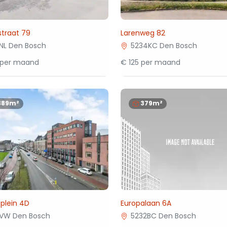
traat 79
Larenweg 82
1NL Den Bosch
5234KC Den Bosch
 per maand
€ 125 per maand
389m²
379m²
lein 4D
Europalaan 6A
1VW Den Bosch
5232BC Den Bosch