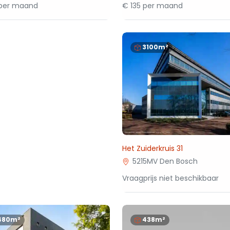
 per maand
€ 135 per maand
3100m²
Het Zuiderkruis 31
5215MV Den Bosch
Vraagprijs niet beschikbaar
480m²
438m²