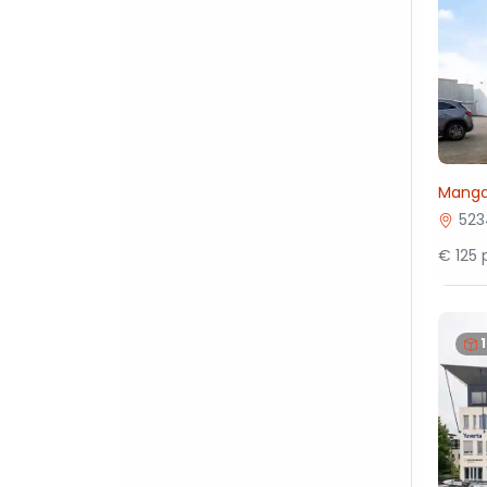
Manga
523
€ 125