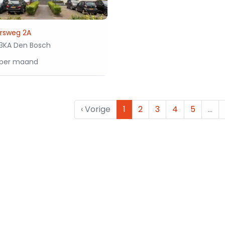
ersweg 2A
3KA Den Bosch
 per maand
‹
Vorige
1
2
3
4
5
…