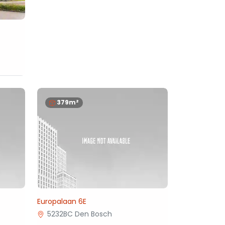
379m²
Europalaan 6E
5232BC Den Bosch