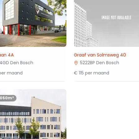
an 4A
Graaf van Solmsweg 40
4GD Den Bosch
5222BP Den Bosch
 per maand
€ 115 per maand
1050m²