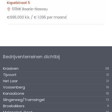
Kapelstraat 5
5111HK Baarle-Nassau
€695.000 k.k. / € 1.095 per maand
Bedrijventerreinen dichtbij
Kraaiven
38
Tijvoort
31
Het Laar
21
Vossenberg
19
Kanaalzone
16
Slingerweg/Tramsingel
13
Broekakkers
11