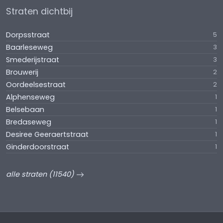
Straten dichtbij
Dorpsstraat
5
Baarleseweg
3
Smederijstraat
3
Brouwerij
2
Oordeelsestraat
2
Alphenseweg
1
Belsebaan
1
Bredaseweg
1
Desiree Geeraertstraat
1
Ginderdoorstraat
1
alle straten (11540)