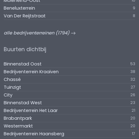
Moleneind-Oost
10
Beneluxterrein
9
Van Der Reijtstraat
8
alle bedrijventerreinen (1794)
Buurten dichtbij
Binnenstad Oost
53
Bedrijventerrein Kraaiven
38
Chassé
32
Tuinzigt
27
City
26
Binnenstad West
23
Bedrijventerrein Het Laar
21
Brabantpark
20
Westermarkt
20
Bedrijventerrein Haansberg
17