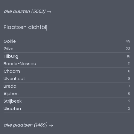
alle buurten (5563)
Plaatsen dichtbij
Goirle
49
Gilze
23
Tilburg
18
Baarle-Nassau
11
Chaam
8
Ulvenhout
8
Breda
7
Alphen
6
Strijbeek
2
Ulicoten
2
alle plaatsen (1469)