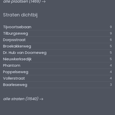
alle plaatsen (1469)
Straten dichtbij
Tijvoortsebaan
9
Tilburgseweg
9
Dorpsstraat
6
Broekakkerweg
5
Dr. Hub van Doorneweg
5
Nieuwkerksedijk
5
Phantom
4
Poppelseweg
4
Vollerstraat
4
Baarleseweg
3
alle straten (11540)