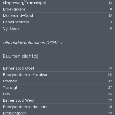
Slingerweg/Tramsingel
13
Broekakkers
11
Moleneind-Oost
10
Beneluxterrein
9
Vijf Eiken
9
alle bedrijventerreinen (1794)
Buurten dichtbij
Binnenstad Oost
53
Bedrijventerrein Kraaiven
38
Chassé
32
Tuinzigt
27
City
26
Binnenstad West
23
Bedrijventerrein Het Laar
21
Brabantpark
20