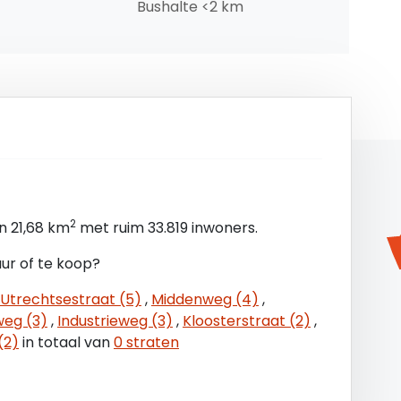
Bushalte <2 km
onnepanelen op het dak met een vermogen van 425
2
n 21,68 km
met ruim 33.819 inwoners.
etonvloer, vloerbelasting 1.500 kg/m²;
uur of te koop?
Utrechtsestraat (5)
,
Middenweg (4)
,
30V);
eg (3)
,
Industrieweg (3)
,
Kloosterstraat (2)
,
(2)
in totaal van
0 straten