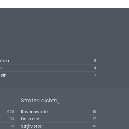
stein
5
n
4
tein
3
Straten dichtbij
Ravenswade
626
19
De Limiet
190
17
Strijkviertel
109
16