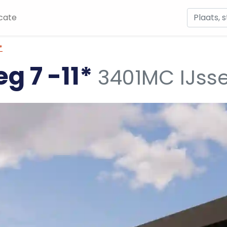
cate
*
g 7 -11*
3401MC IJsse