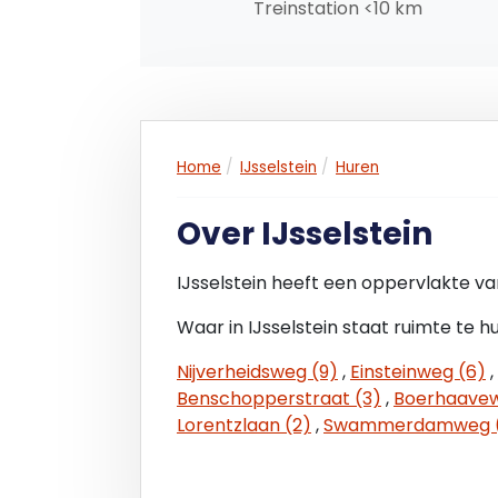
Treinstation <10 km
glasvezel aansluiting;
- Brandpreventiemiddelen;
- Dichte houten trap;
- Wallbox t.b.v. laden elektrische auto;
- Afhankelijk van de unit minimaal 8 z
Wp per stuk;
Home
IJsselstein
Huren
- Draadloze deurbel;
- Buitenverlichting.
Over IJsselstein
Begane grond:
IJsselstein heeft een oppervlakte va
- Begane grond monolitisch afgewerkte b
- Volledig afgewerkt toilet met fontein;
Waar in IJsselstein staat ruimte te h
- LED TL verlichting;
Nijverheidsweg (9)
,
Einsteinweg (6)
,
- Diverse dubbele wandcontactdozen (2
Benschopperstraat (3)
,
Boerhaavew
- Vrije hoogte van +/- 3.400 mm;
Lorentzlaan (2)
,
Swammerdamweg 
- Elektrisch bedienbare overheaddeur.
1e verdieping: