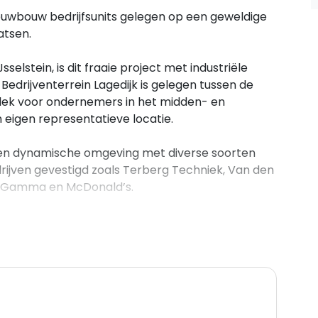
ieuwbouw bedrijfsunits gelegen op een geweldige
atsen.
selstein, is dit fraaie project met industriële
Bedrijventerrein Lagedijk is gelegen tussen de
 plek voor ondernemers in het midden- en
 eigen representatieve locatie.
 een dynamische omgeving met diverse soorten
edrijven gevestigd zoals Terberg Techniek, Van den
s, Gamma en McDonald’s.
igging en beschikt dankzij de centrale ligging, de
 en arbeidsmarkt en het prettige woon- en
imaat.