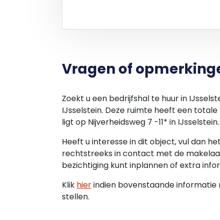
- Verdiepingsvloer beton, afgewerkt me
- LED verlichting;
- Diverse dubbele wandcontactdozen (2
- Inverter airco;
- Volledig afgewerkt toilet met fontein (al
- Pantry v.z.v. onderkasten inclusief koelk
Vragen of opmerking
1 en 10 tot en met 15);
- Pantry v.z.v. onderkasten inclusief koelk
9).
Zoekt u een bedrijfshal te huur in IJssel
IJsselstein. Deze ruimte heeft een total
Huurprijzen per jaar:
ligt op Nijverheidsweg 7 -11* in IJsselstein.
Unit 1: € 55.000,=;
Heeft u interesse in dit object, vul dan h
Unit 2: € 19.750,=;
rechtstreeks in contact met de makelaar
Unit 3: € 19.750,=;
bezichtiging kunt inplannen of extra info
Unit 4: € 19.750,=;
Unit 5: € 19.750,=;
Klik
hier
indien bovenstaande informatie ni
Unit 6: € 19.750,= - verhuurd;
stellen.
Unit 7: € 19.750,=;
Unit 8: € 19.750,= - optie;