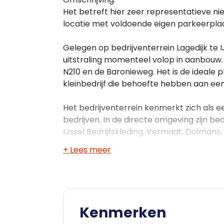
Het betreft hier zeer representatieve n
locatie met voldoende eigen parkeerpla
Gelegen op bedrijventerrein Lagedijk te IJs
uitstraling momenteel volop in aanbouw. 
N210 en de Baronieweg. Het is de ideale
kleinbedrijf die behoefte hebben aan een
Het bedrijventerrein kenmerkt zich als
bedrijven. In de directe omgeving zijn b
IJssel Bedrijfskleding, Vermaat, Dolman
+ Lees meer
IJsselstein profiteert optimaal van haar l
grote, welvarende en dynamische afzet-
leefklimaat over een gunstig vestigingskl
De beoogde oplevering is januari 2024.
Kenmerken