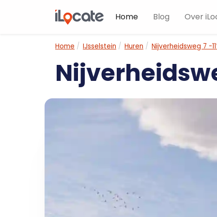
Home
Blog
Over iLo
Home
IJsselstein
Huren
Nijverheidsweg 7 -11
Nijverheidswe