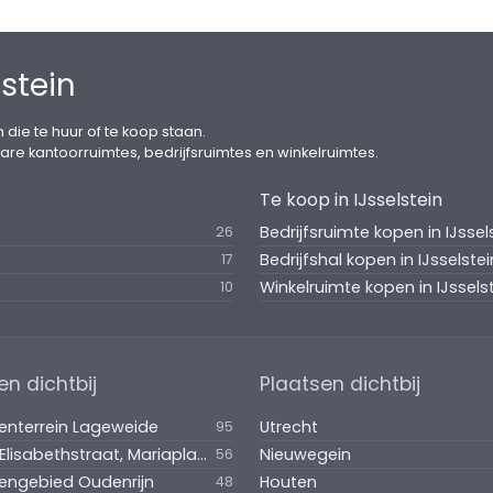
stein
 die te huur of te koop staan.
are kantoorruimtes, bedrijfsruimtes en winkelruimtes.
Te koop in IJsselstein
f BTW en servicekosten.
Bedrijfsruimte kopen in IJssel
26
Bedrijfshal kopen in IJsselstei
17
Winkelruimte kopen in IJssels
10
overmaat) van de onroerende zaak niet juist is,
ten.
en dichtbij
Plaatsen dichtbij
met omzetbelasting, als voorschot op basis van
venterrein Lageweide
Utrecht
95
oen, voor de kosten van de navolgende levering van
Lange Elisabethstraat, Mariaplaats en omgeving
Nieuwegein
56
vengebied Oudenrijn
Houten
48
cecontracten en periodieke controle van de