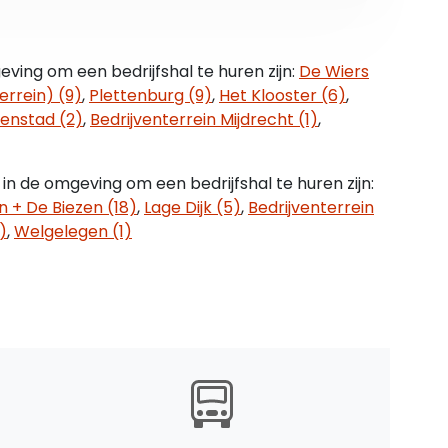
aal 182 m² = optie;
aal 201 m² - verhuurd;
totaal 337 m² - verhuurd;
ving om een bedrijfshal te huren zijn:
De Wiers
taal 333 m²;
errein) (9)
,
Plettenburg (9)
,
Het Klooster (6)
,
taal 333 m²;
enstad (2)
,
Bedrijventerrein Mijdrecht (1)
,
otaal 336 m² - verhuurd;
otaal 336 m² - verhuurd;
otaal 536 m².
in de omgeving om een bedrijfshal te huren zijn:
 + De Biezen (18)
,
Lage Dijk (5)
,
Bedrijventerrein
dicatief. Het object is niet conform de meetnorm
)
,
Welgelegen (1)
n derhalve kan geen enkel recht worden
euwstaat, waarbij de units voorzien worden van de
en elektra en basis elektrische installatie en