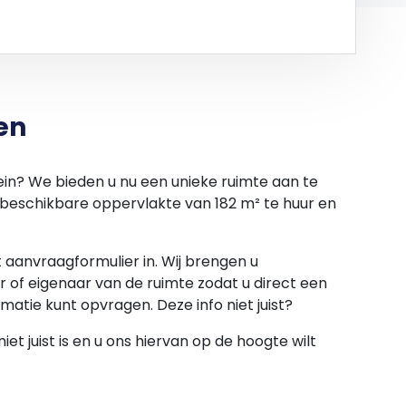
t een cementdekvloer, vloerbelasting 500 kg/m²;
30V);
leen in units 1 en 10 tot en met 15);
ast, vaatwasser en close-in boiler (let op: in units
en
ast en close-in boiler (let op: in units 2 tot en met
stein? We bieden u nu een unieke ruimte aan te
e beschikbare oppervlakte van 182 m² te huur en
et aanvraagformulier in. Wij brengen u
 of eigenaar van de ruimte zodat u direct een
rmatie kunt opvragen. Deze info niet juist?
et juist is en u ons hiervan op de hoogte wilt