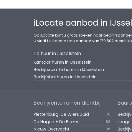
Unit 9: € 22.800,= - verhuurd;
Unit 10: € 32.000,= - verhuurd;
Unit 11: € 32.000,=;
iLocate aanbod in IJssel
Unit 12: € 32.000,=;
Unit 13: € 32.000,= - verhuurd;
Op iLocate kunt u gratis zoeken naar bedrijfspanden
Unit 14: € 32.000,= - verhuurd;
U vindt bij iLocate een aanbod van 179.502 beschikb
Unit 15: € 60.000,=.
Te huur in IJsselstein
Bovengenoemde huurprijzen zijn exclusie
Kantoor huren in IJsselstein
Bedrijfsruimte huren in IJsselstein
Ondermaat/overmaat:
Bedrijfshal huren in IJsselstein
Indien de opgegeven grootte (ondermaat/
ontleent geen van partijen daaraan rech
Bedrijventerreinen dichtbij
Buurt
Servicekosten:
€ 8,= per m² per jaar, te vermeerderen 
Plettenburg-De Wiers Zuid
Bedrij
76
nacalculatie, bij vooruitbetaling te vold
De Hagen + De Biezen
53
zaken en diensten:
Nieuw Overvecht
Bedrij
36
- Gebruikelijke onderhouds- en/of servi