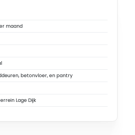
uwblokken met in totaal 15 bedrijfsunits in
per maand
in het land, nabij de snelwegen A2, A12 en A27, een
rijfsleven. De bedrijfsunits zijn zeer goed
slag Nieuwegein (afrit 9).
ervoer goed te bereiken. Er bevindt zich een
l
van het object.
deuren, betonvloer, en pantry
aal v.v.o. 479 m²;
aal 182 m²;
terrein Lage Dijk
aal 182 m²;
aal 182 m²;
aal 182 m²;
aal 182 m² - verhuurd;
aal 182 m²;