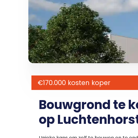
€170.000 kosten koper
Bouwgrond te 
op Luchtenhorst
Unieke kans om zelf te bouwen en te ond