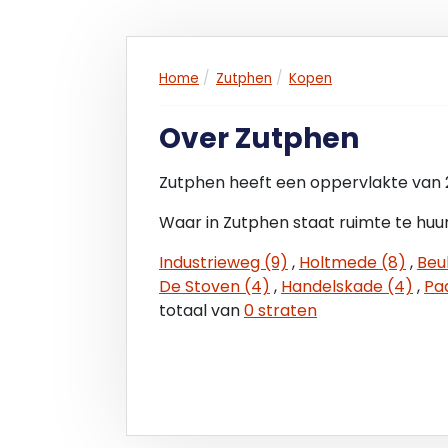
Home
Zutphen
Kopen
Over Zutphen
Zutphen heeft een oppervlakte van 
Waar in Zutphen staat ruimte te huu
Industrieweg (9)
,
Holtmede (8)
,
Beu
De Stoven (4)
,
Handelskade (4)
,
Pa
totaal van
0 straten