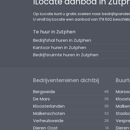
iLocate aanbod in Zutp
Op iLocate kunt u gratis zoeken naar bedrijfspanden
U vindt bij iLocate een aanbod van 179.502 beschikb
Te huur in Zutphen
Bedrijfshal huren in Zutphen
Kantoor huren in Zutphen
Bedrijfsruimte huren in Zutphen
Bedrijventerreinen dichtbij
Buurt
Bergweide
Marsw
46
De Mars
Kloost
36
Kloosterlanden
Malke
35
Malkenschoten
Stads
32
Verheulsweide
Vespre
26
Dieren Oost
Dieren
14