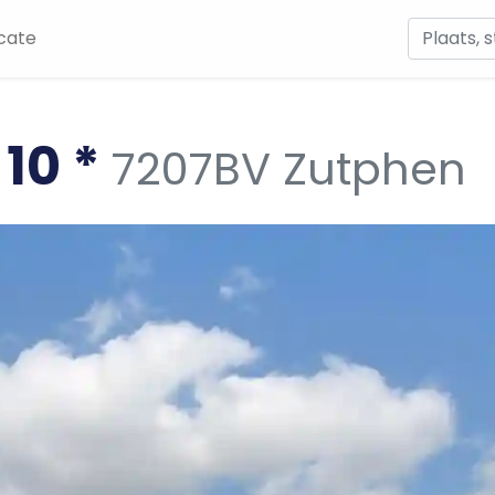
cate
10 *
7207BV Zutphen