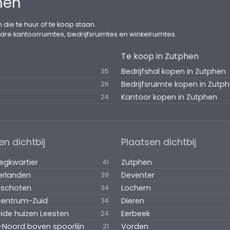
hen
 die te huur of te koop staan.
are kantoorruimtes, bedrijfsruimtes en winkelruimtes.
Te koop in Zutphen
Bedrijfshal kopen in Zutphen
35
Bedrijfsruimte kopen in Zutp
26
Kantoor kopen in Zutphen
24
en dichtbij
Plaatsen dichtbij
egkwartier
Zutphen
41
erlanden
Deventer
39
nschoten
Lochem
34
centrum-Zuid
Dieren
34
ide huizen Leesten
Eerbeek
24
-Noord boven spoorlijn
Vorden
21