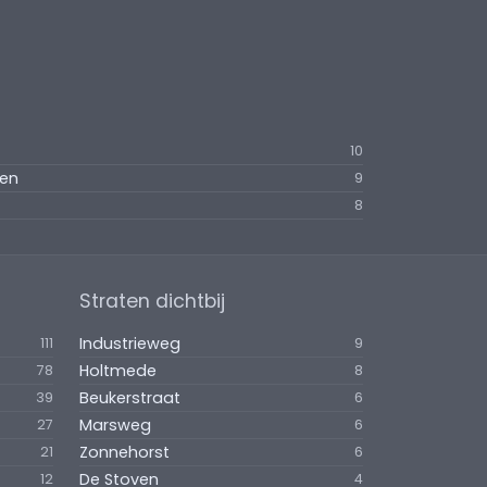
10
hen
9
8
Straten dichtbij
Industrieweg
111
9
Holtmede
78
8
Beukerstraat
39
6
Marsweg
27
6
Zonnehorst
21
6
De Stoven
12
4