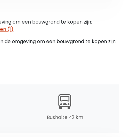
nkaart is te vinden via de website
eving om een bouwgrond te kopen zijn:
ngsakte
en (1)
en
 in de omgeving om een bouwgrond te kopen zijn:
euro) k.k.
g.
n worden ontleend en deze informatie kan niet
uwd. Indien u een aanbieding wenst, kan de
Bushalte <2 km
 opdrachtgever - op basis van specifieke