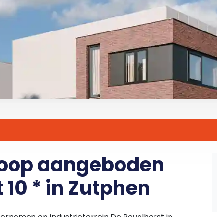
koop aangeboden
 10 * in Zutphen
ernemen op industrieterrein De Revelhorst in