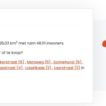
2
26,03 km
met ruim 48.111 inwoners.
r of te koop?
kerstraat (6)
,
Marsweg (6)
,
Zonnehorst (6)
,
apstraat (4)
,
IJsselkade (3)
,
Laarstraat (3)
in