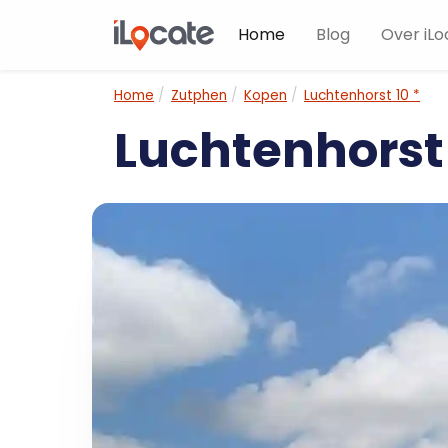
Home
Blog
Over iLo
Home
Zutphen
Kopen
Luchtenhorst 10 *
Luchtenhorst 