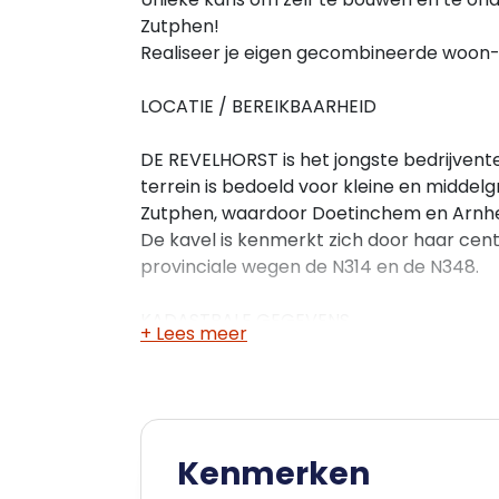
Zutphen!
Realiseer je eigen gecombineerde woon-
LOCATIE / BEREIKBAARHEID
DE REVELHORST is het jongste bedrijvente
terrein is bedoeld voor kleine en middelg
Zutphen, waardoor Doetinchem en Arnhem
De kavel is kenmerkt zich door haar centr
provinciale wegen de N314 en de N348.
KADASTRALE GEGEVENS
+ Lees meer
Perceel gemeente Zutphen, sectie R, nu
BESTEMMING
Kenmerken
Op de locatie is de enkelbestemming "bed