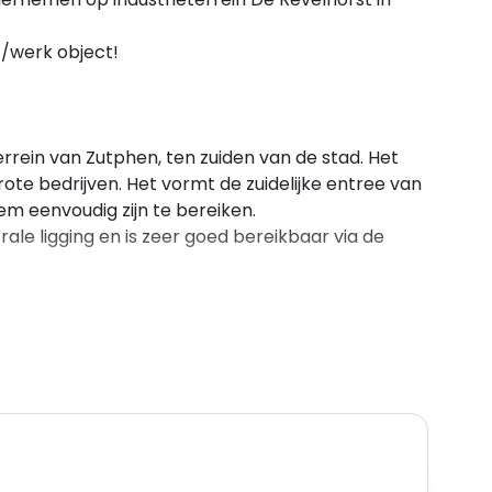
/werk object!
rrein van Zutphen, ten zuiden van de stad. Het
rote bedrijven. Het vormt de zuidelijke entree van
 eenvoudig zijn te bereiken.
ale ligging en is zeer goed bereikbaar via de
mmer 1278: 699 m2.
rijventerrein" met tot en met milieucategorie 2