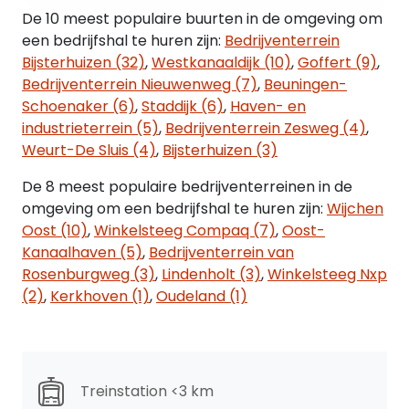
De 10 meest populaire buurten in de omgeving om
Vloerbelasting:
een bedrijfshal te huren zijn:
Bedrijventerrein
Circa 2.500 kg per m² in de bedrijfsruimte en circa
Bijsterhuizen (32)
,
Westkanaaldijk (10)
,
Goffert (9)
,
400 kg per m² in de kantoorruimte.
Bedrijventerrein Nieuwenweg (7)
,
Beuningen-
Schoenaker (6)
,
Staddijk (6)
,
Haven- en
Locatie:
industrieterrein (5)
,
Bedrijventerrein Zesweg (4)
,
Bijsterhuizen, het grootste bedrijventerrein van
Weurt-De Sluis (4)
,
Bijsterhuizen (3)
Gelderland, is goed ontsloten aan één van de
De 8 meest populaire bedrijventerreinen in de
belangrijkste verkeersaders van en naar het
omgeving om een bedrijfshal te huren zijn:
Wijchen
centrum van Nijmegen. Het object ligt langs de
Oost (10)
,
Winkelsteeg Compaq (7)
,
Oost-
snelweg A326 en in de nabijheid liggen tevens de
Kanaalhaven (5)
,
Bedrijventerrein van
op- en afritten van de snelwegen A50 én A73.
Rosenburgweg (3)
,
Lindenholt (3)
,
Winkelsteeg Nxp
(2)
,
Kerkhoven (1)
,
Oudeland (1)
Parkeren:
Voldoende parkeermogelijkheden op het bij het
complex behorende parkeerterrein.
Huurprijs:
Treinstation <3 km
€ 69.000,-- per jaar, te vermeerderen met BTW