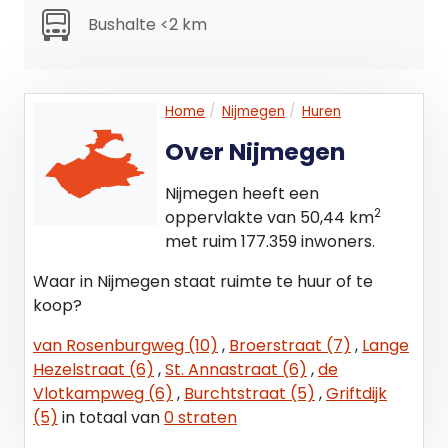
en servicekosten.
Bushalte <2 km
Servicekosten:
€ 10,-- per m² per jaar, te vermeerderen met
Home
Nijmegen
Huren
BTW.
Over Nijmegen
Door of vanwege verhuurder wordt de levering
van de volgende zaken en diensten verzorgd:
Nijmegen heeft een
- Onderhoud en periodieke controle van
2
oppervlakte van 50,44 km
installaties;
met ruim 177.359 inwoners.
- Onderhoud en periodieke controle van
Waar in Nijmegen staat ruimte te huur of te
brandpreventiemiddelen;
koop?
- Gevel- en raambewassing aan de buitenzijde;
- Onderhoud en reinigen van daken en
van Rosenburgweg (10)
,
Broerstraat (7)
,
Lange
gevelbekleding;
Hezelstraat (6)
,
St. Annastraat (6)
,
de
- Tuinonderhoud;
Vlotkampweg (6)
,
Burchtstraat (5)
,
Griftdijk
- Terreinonderhoud;
(5)
in totaal van
0 straten
- Algemene gebouwinspectie (jaarlijks);