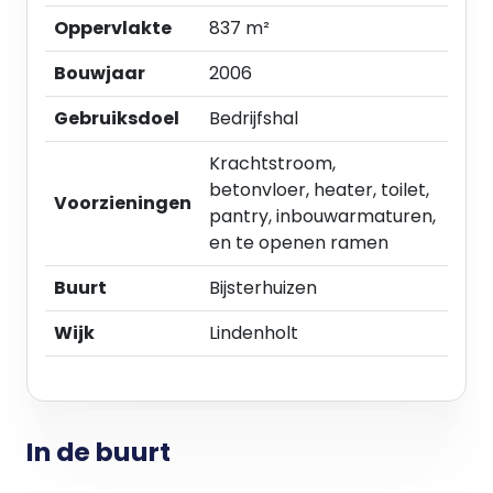
- Ruim verhard buitenterrein ten behoeve van
Oppervlakte
837 m²
parkeren, laden en lossen.
Bouwjaar
2006
Kantoorruimte:
- Huidige indeling middels tussenwanden;
Gebruiksdoel
Bedrijfshal
- Vloerbedekking;
Krachtstroom,
- Verwarming middels radiatoren;
betonvloer, heater, toilet,
- Systeemplafond voorzien van TL-
Voorzieningen
pantry, inbouwarmaturen,
inbouwarmaturen;
en te openen ramen
- Wandkabelgoten ten behoeve van data-,
telefonie- en elektrabekabeling;
Buurt
Bijsterhuizen
- Pantry;
- Gescheiden dames- en herentoiletten per
Wijk
Lindenholt
verdieping;
- Airco-unit;
- Alarminstallatie;
- Brandmeldinstallatie;
In de buurt
- Brandpreventiemiddelen;
- Te openen ramen.