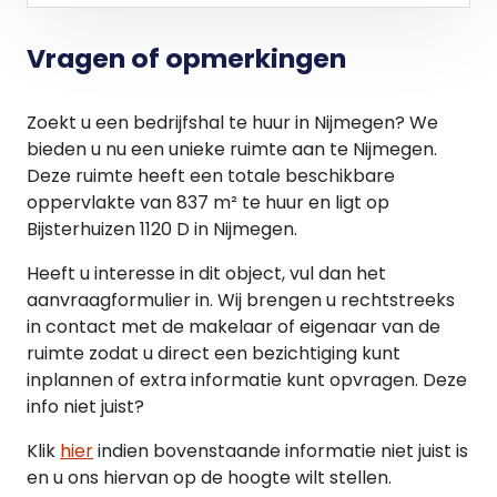
- Administratiekosten ter grootte van 5% over de
hierboven genoemde leveringen en diensten.
Vragen of opmerkingen
Oplevering:
In overleg. Oplevering op korte termijn is mogelijk.
Zoekt u een bedrijfshal te huur in Nijmegen? We
bieden u nu een unieke ruimte aan te Nijmegen.
Informatie / bezichtiging:
Deze ruimte heeft een totale beschikbare
DK Makelaars
oppervlakte van 837 m² te huur en ligt op
Oranjesingel 60
Bijsterhuizen 1120 D in Nijmegen.
6511 NX Nijmegen
024 203 70 60
Heeft u interesse in dit object, vul dan het
aanvraagformulier in. Wij brengen u rechtstreeks
in contact met de makelaar of eigenaar van de
ruimte zodat u direct een bezichtiging kunt
inplannen of extra informatie kunt opvragen. Deze
info niet juist?
Klik
hier
indien bovenstaande informatie niet juist is
en u ons hiervan op de hoogte wilt stellen.