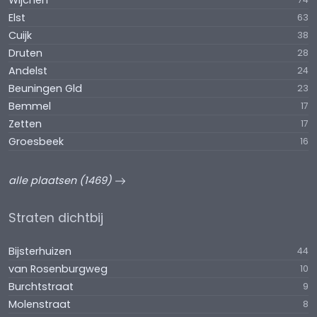
Wijchen
Elst
63
Cuijk
38
Druten
28
Andelst
24
Beuningen Gld
23
Bemmel
17
Zetten
17
Groesbeek
16
alle plaatsen (1469)
Straten dichtbij
Bijsterhuizen
44
van Rosenburgweg
10
Burchtstraat
9
Molenstraat
8