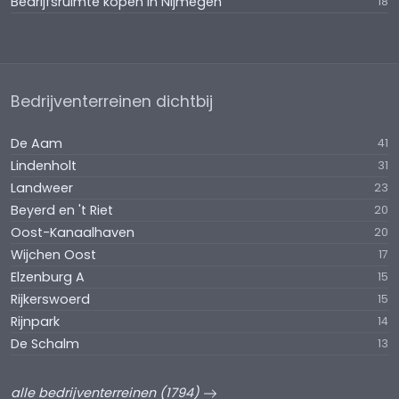
Bedrijfsruimte kopen in Nijmegen
18
Bedrijventerreinen dichtbij
De Aam
41
Lindenholt
31
Landweer
23
Beyerd en 't Riet
20
Oost-Kanaalhaven
20
Wijchen Oost
17
Elzenburg A
15
Rijkerswoerd
15
Rijnpark
14
De Schalm
13
alle bedrijventerreinen (1794)