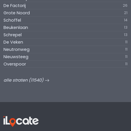
De Factorij
26
Grote Noord
21
Schoffel
14
Beukenlaan
13
Schrepel
13
De Veken
11
Neutronweg
11
Nieuwsteeg
11
Overspoor
11
alle straten (11540)