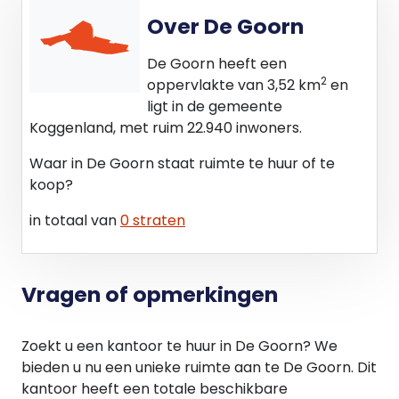
(versie juli 2015).
Over De Goorn
Voorbehoud:
De Goorn heeft een
Goedkeuring van de eigenaar/opdrachtgever.
2
oppervlakte van 3,52 km
en
ligt in de gemeente
Bestemmingsplan:
Koggenland, met ruim 22.940 inwoners.
Bij de gemeente Koggenland valt het perceel
binnen het bestemmingsplan “Bedrijventerreinen".
Waar in De Goorn staat ruimte te huur of te
Dit houdt in dat het perceel de enkelbestemming
koop?
Bedrijventerrein heeft. Bij twijfel over het toestaan
in totaal van
0 straten
van uw bedrijfsvoering adviseren wij u zelf contact
op te nemen met de Gemeente Koggenland.
Ondanks dat deze publicatie met de grootst
Vragen of opmerkingen
mogelijke zorgvuldigheid is samengesteld is Van
Overbeek Makelaars V.O.F. niet aansprakelijk te
Zoekt u een kantoor te huur in De Goorn? We
stellen voor onjuiste of onvolledige informatie die
bieden u nu een unieke ruimte aan te De Goorn. Dit
in deze publicatie vermeld staan. Aan deze
kantoor heeft een totale beschikbare
gegevens kunnen geen rechten worden ontleend.