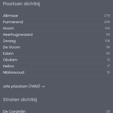
Plaatsen dichtbij
Alkmaar
279
Purmerend
248
Hoorn
140
Heerhugowaard
114
Zwaag
108
De Goorn
38
Edam
36
Obdam
21
Heiloo
17
Nibbixwoud
15
alle plaatsen (1469)
Straten dichtbij
De Corantijn
29