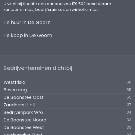
U vindt bij iLocate een aanbod van 179.502 beschikbare
kantoorruimtes, bedrijfsruimtes en winkelruimtes.
Te huur in De Goorn
Te koop in De Goorn
Bedrijventerreinen dichtbij
Westfrisia
66
Beverkoog
55
De Baanstee Oost
55
Zandhorst I + II
37
Bedrijvenpark Wfo
34
De Baanstee Noord
33
De Baanstee West
33
33