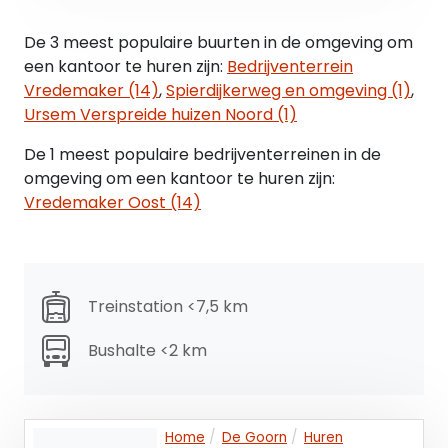
BTW:
Huurder verklaart het gehuurde voor tenminste
De 3 meest populaire buurten in de omgeving om
90% te zullen gebruiken voor prestaties die recht
een kantoor te huren zijn:
Bedrijventerrein
geven op aftrek van omzetbelasting. Indien
Vredemaker (14)
,
Spierdijkerweg en omgeving (1)
,
huurder op enig moment niet meer aan het
Ursem Verspreide huizen Noord (1)
criterium voldoet, zal er van rechtswege sprake
zijn van omzetbelasting vrijgestelde verhuur.
De 1 meest populaire bedrijventerreinen in de
Alsdan wordt overeengekomen kale huurprijs,
omgeving om een kantoor te huren zijn:
exclusief omzetbelasting, zodanig verhoogd dat
Vredemaker Oost (14)
het voor verhuurder ontstane financiële nadeel
wordt gecompenseerd.
Zekerheidsstelling:
Treinstation <7,5 km
Een bankgarantie/waarborgsom gelijk aan 3
maanden, te vermeerderen met BTW.
Bushalte <2 km
Huurovereenkomst:
Huurovereenkomst kantoorruimte en andere
bedrijfsruimte in de zin van artikel 7:230a BW
Home
De Goorn
Huren