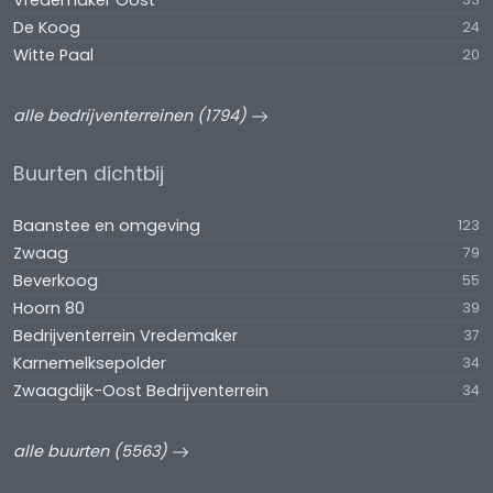
Vredemaker Oost
De Koog
24
Witte Paal
20
alle bedrijventerreinen (1794)
Buurten dichtbij
Baanstee en omgeving
123
Zwaag
79
Beverkoog
55
Hoorn 80
39
Bedrijventerrein Vredemaker
37
Karnemelksepolder
34
Zwaagdijk-Oost Bedrijventerrein
34
alle buurten (5563)