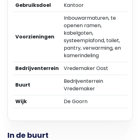
Gebruiksdoel
Kantoor
In overleg (korter huurperiode bespreekbaar).
Inbouwarmaturen, te
Huurbetaling:
openen ramen,
Per maand vooruit.
kabelgoten,
Voorzieningen
systeemplafond, toilet,
Huurindexatie:
pantry, verwarming, en
Jaarlijks op basis van de Consumentenprijsindex,
kamerindeling
reeks CPI - alle huishoudens (2006=100) zoals
gepubliceerd door het Centraal Bureau voor de
Bedrijventerrein
Vredemaker Oost
Statistiek, voor het eerst een jaar na
huuringangsdatum.
Bedrijventerrein
Buurt
Vredemaker
Opleveringsniveau:
Wijk
De Goorn
In overleg.
Datum van oplevering:
In overleg (kan spoedig).
In de buurt