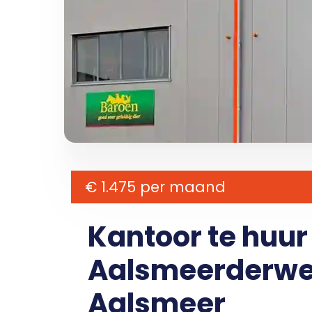
€ 1.475 per maand
Kantoor te huu
Aalsmeerderweg
Aalsmeer