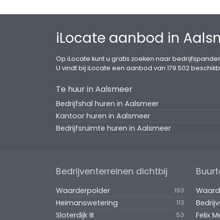
iLocate aanbod in Aals
Op iLocate kunt u gratis zoeken naar bedrijfspanden
U vindt bij iLocate een aanbod van 179.502 beschikb
Te huur in Aalsmeer
Bedrijfshal huren in Aalsmeer
Kantoor huren in Aalsmeer
Bedrijfsruimte huren in Aalsmeer
Bedrijventerreinen dichtbij
Buurt
Waarderpolder
Waard
193
Heimanswetering
Bedrij
113
Sloterdijk III
Felix M
53