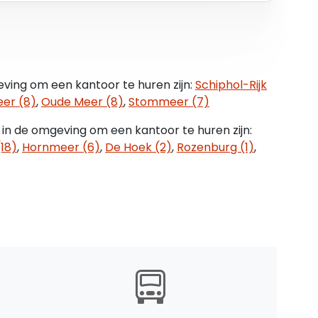
 zeer goed, met een bushalte (lijn 171) op
lijn biedt directe verbindingen naar Amstelveen
ving om een kantoor te huren zijn:
Schiphol-Rijk
 ‘Bedrijf – Verzamelterrein’ tot en met categorie
er (8)
,
Oude Meer (8)
,
Stommeer (7)
k Gebied Oost’. Voor uitgebreide informatie over
contact opnemen met de gemeente Aalsmeer.
 in de omgeving om een kantoor te huren zijn:
18)
,
Hornmeer (6)
,
De Hoek (2)
,
Rozenburg (1)
,
tsen direct voor de deur en parkeerruimte voor
TW)
 BTW)
 ROZ-model
ing op basis van de CPI-index (2015 = 100)