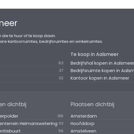
meer
 die te huur of te koop staan.
are kantoorruimtes, bedrijfsruimtes en winkelruimtes.
Te koop in Aalsmeer
Bedrijfshal kopen in Aalsmee
63
Bedrijfsruimte kopen in Aals
37
Kantoor kopen in Aalsmeer
32
en dichtbij
Plaatsen dichtbij
erpolder
Amsterdam
196
venterrein Heimanswetering
Hoofddorp
113
eritisbuurt
Amstelveen
56