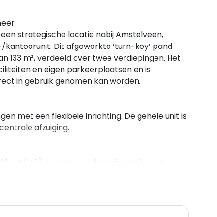
meer
en strategische locatie nabij Amstelveen,
fs-/kantoorunit. Dit afgewerkte ‘turn-key’ pand
an 133 m², verdeeld over twee verdiepingen. Het
iliteiten en eigen parkeerplaatsen en is
rect in gebruik genomen kan worden.
gen met een flexibele inrichting. De gehele unit is
entrale afzuiging.
5 x B 340) voor eenvoudig laden en lossen;
al, meterkast en beklede trap naar de verdieping;
n hoge draagkracht van 1.500 kg/m²;