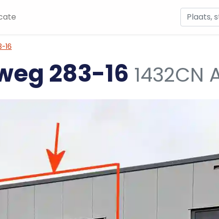
cate
3-16
weg 283-16
1432CN 