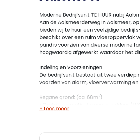
Moderne Bedrijfsunit TE HUUR nabij Aals
Aan de Aalsmeerderweg in Aalsmeer, op e
bieden wij te huur een veelzijdige bedrij
beschikt over een ruim vloeroppervlak v
pand is voorzien van diverse moderne fac
hoogwaardig afgewerkt waardoor het di
Indeling en Voorzieningen
De bedrijfsunit bestaat uit twee verdiepin
voorzien van alarm, vloerverwarming en c
Begane grond: (ca. 68m²)
• Grote automatische overheaddeur (H 32
+ Lees meer
• Afzonderlijke entree met afsluitbare h
• Betonvloer met vloerverwarming en ee
• RVS wasbak;
• Moderne toiletruimte;