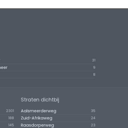
r
31
meer
9
8
Straten dichtbij
Aalsmeerderweg
2301
35
Zuid-Afrikaweg
188
24
Raasdorperweg
145
23