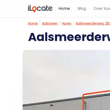
Home
Blog
Over iLo
Home
Aalsmeer
Huren
Aalsmeerderweg 28
Aalsmeerder