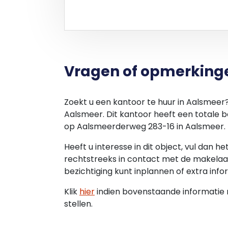
anderszins, dan wel de gevolgen daarvan
De oppervlakte is met grootst mogelijke
garantie en er kunnen geen rechten aan
DISCLAIMER
Deze informatie is door ons met de nodi
Vragen of opmerking
echter geen enkele aansprakelijkheid aan
anderszins, dan wel de gevolgen daarvan
indicatief.
Zoekt u een kantoor te huur in Aalsmeer
Aalsmeer. Dit kantoor heeft een totale b
op Aalsmeerderweg 283-16 in Aalsmeer.
Heeft u interesse in dit object, vul dan h
rechtstreeks in contact met de makelaar
bezichtiging kunt inplannen of extra info
Klik
hier
indien bovenstaande informatie ni
stellen.