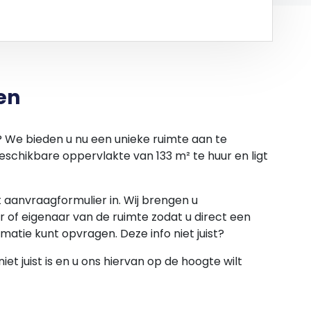
.
 zorgvuldigheid gemeten, maar biedt geen
 worden ontleend.
ge zorgvuldigheid samengesteld. Onzerzijds wordt
en
vaard voor enige onvolledigheid, onjuistheid of
. Alle opgegeven maten en oppervlakten zijn
? We bieden u nu een unieke ruimte aan te
eschikbare oppervlakte van 133 m² te huur en ligt
et aanvraagformulier in. Wij brengen u
 of eigenaar van de ruimte zodat u direct een
rmatie kunt opvragen. Deze info niet juist?
et juist is en u ons hiervan op de hoogte wilt