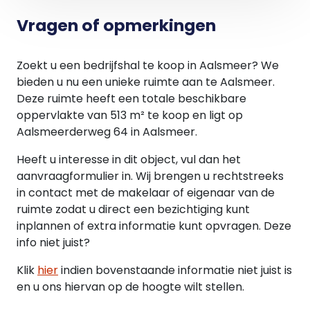
• Systeemplafonds met grotendeels led
armaturen
Vragen of opmerkingen
• Toiletgroep in showroom, 2 separate toiletten en
wastrog
Zoekt u een bedrijfshal te koop in Aalsmeer? We
• Kantoorruimten met pantry en airconditioning
bieden u nu een unieke ruimte aan te Aalsmeer.
• Warmtepomp en zonneboilersysteem
Deze ruimte heeft een totale beschikbare
(Bosch/Nefit, 2024)
oppervlakte van 513 m² te koop en ligt op
• Open trap naar de eerste verdieping (open
Aalsmeerderweg 64 in Aalsmeer.
ruimte)
• Pv-installatie op zuidoost (30 stuks, 14.400 Wp,
Heeft u interesse in dit object, vul dan het
installatiejaar 2023)
aanvraagformulier in. Wij brengen u rechtstreeks
• Gevelverlichting
in contact met de makelaar of eigenaar van de
ruimte zodat u direct een bezichtiging kunt
Het alarm- en camerasysteem is ter overname.
inplannen of extra informatie kunt opvragen. Deze
info niet juist?
NUTSVOORZIENINGEN
Het object beschikt over aansluitingen voor gas,
Klik
hier
indien bovenstaande informatie niet juist is
water en elektra (3x35A). Er is kabelinternet
en u ons hiervan op de hoogte wilt stellen.
aanwezig.