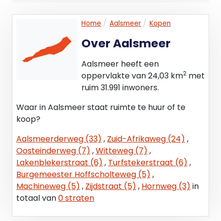
eveneens beschikbaar voor verkoop met circa
540 m² perceel.
Home
Aalsmeer
Kopen
Over Aalsmeer
PARKEREN
Ruime parkeergelegenheid beschikbaar op eigen
Aalsmeer heeft een
terrein.
2
oppervlakte van 24,03 km
met
ruim 31.991 inwoners.
VOORZIENINGEN
Het object wordt in de huidige staat (“as is, where
Waar in Aalsmeer staat ruimte te huur of te
is") opgeleverd, voorzien van onder andere:
koop?
• Hoofdentree met elektrische schuifdeur en
Aalsmeerderweg (33)
,
Zuid-Afrikaweg (24)
,
separate toegangsdeuren
Oosteinderweg (7)
,
Witteweg (7)
,
• Beton en houten vloeren voorzien van
Lakenblekerstraat (6)
,
Turfstekerstraat (6)
,
vloerbedekking en tegels
Burgemeester Hoffscholteweg (5)
,
• Elektra en data aansluitingen
Machineweg (5)
,
Zijdstraat (5)
,
Hornweg (3)
in
• Verwarming d.m.v. vloerverwarming en
totaal van
0 straten
radiatoren
• Diverse ramen (inclusief raambekleding)