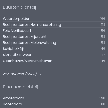
Buurten dichtbij
VOORBEHOUD
Definitieve goedkeuring en gunning door verkoper.
Waarderpolder
196
DISCLAIMER
Bedrijventerrein Heimanswetering
113
De vermelde informatie is van algemene aard en is
Felix Meritisbuurt
56
niet meer dan een uitnodiging om in
Bedrijventerrein Mijdrecht
53
onderhandeling te treden. Bezichtigingen vinden
Bedrijventerrein Molenwetering
53
uitsluitend op afspraak plaats. Aan de inhoud van
Schiphol-Rijk
49
deze zorgvuldig samengestelde informatie kunnen
Sloterdijk III West
47
geen rechten worden ontleend.
Coenhaven/Mercuriushaven
46
alle buurten (5563)
Plaatsen dichtbij
Amsterdam
1998
Hoofddorp
188