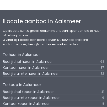
VRAAGPRIJS
€ 695.000,- k.k.
iLocate aanbod in Aalsmeer
KOOPVOORWAARDEN
Op iLocate kunt u gratis zoeken naar bedrijfspanden die te huur
• BTW: de verkoop is vrijgesteld van BTW.
of te koop staan.
• Zekerheidsstelling: waarborgsom ter grootte van
U vindt bij iLocate een aanbod van 179.502 beschikbare
10% van de koopsom te voldoen bij de notaris
kantoorruimtes, bedrijfsruimtes en winkelruimtes.
binnen twee weken na ondertekening van de
Te huur in Aalsmeer
koopovereenkomst.
• Notaris: ter keuze van koper.
Bedrijfshal huren in Aalsmeer
63
• Erfdienstbaarheden, kwalitatieve bedingen en/of
Kantoor huren in Aalsmeer
37
bijzondere verplichtingen: zoals vermeld in de
Bedrijfsruimte huren in Aalsmeer
32
eigendomsakte. Op aanvraag beschikbaar.
• Ouderdomsclausule: in de koopovereenkomst zal
Te koop in Aalsmeer
een ouderdomsclausule worden opgenomen,
Bedrijfshal kopen in Aalsmeer
31
inhoudende dat koper verklaart ermee bekend te
Bedrijfsruimte kopen in Aalsmeer
9
zijn dat de onroerende zaak niet nieuw is en dat de
Kantoor kopen in Aalsmeer
8
koper alle risico’s aanvaardt ten aanzien van de