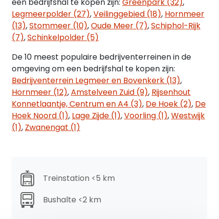
een bedrijfshal te kopen zijn:
Greenpark (32)
,
bestemmingsplan ‘Landelijk Gebied Oost’. Deze
Legmeerpolder (27)
,
Veilinggebied (18)
,
Hornmeer
bestemming is o.a. bestemd voor detailhandel in
(13)
,
Stommeer (10)
,
Oude Meer (7)
,
Schiphol-Rijk
bouwmaterialen, keukens, sanitair en
(7)
,
Schinkelpolder (5)
woninginrichting.
De 10 meest populaire bedrijventerreinen in de
ENERGIELABEL
omgeving om een bedrijfshal te kopen zijn:
Het energielabel zal voor of op de passeerdatum
Bedrijventerrein Legmeer en Bovenkerk (13)
,
worden overhandigd aan de koper.
Hornmeer (12)
,
Amstelveen Zuid (9)
,
Rijsenhout
Konnetlaantje, Centrum en A4 (3)
,
De Hoek (2)
,
De
VLOEROPPERVLAKTE
Hoek Noord (1)
,
Lage Zijde (1)
,
Voorling (1)
,
Westwijk
Voor de verkoop is beschikbaar:
(1)
,
Zwanengat (1)
• Begane grond: ca. 410 m² winkel-/kantoorruimte
• 1e verdieping: ca. 103 m²
showroom-/kantoorruimte
• Totaal: ca. 513 m² v.v.o.
Treinstation <5 km
Er is een NEN 2580 meetrapport aanwezig.
Bushalte <2 km
De voorgelegen woning (Aalsmeerderweg 64A) is