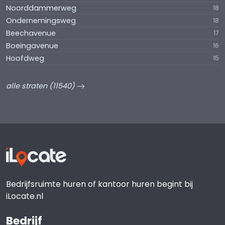
Noorddammerweg
18
Ondernemingsweg
18
Beechavenue
17
Boeingavenue
16
Hoofdweg
15
alle straten (11540)
Bedrijfsruimte huren of kantoor huren begint bij
iLocate.nl
Bedrijf