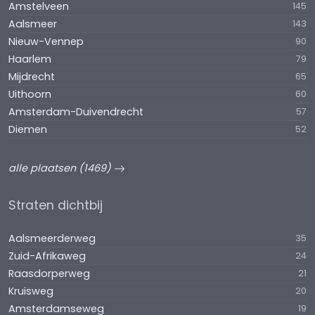
Amstelveen
145
Aalsmeer
143
Nieuw-Vennep
90
Haarlem
79
Mijdrecht
65
Uithoorn
60
Amsterdam-Duivendrecht
57
Diemen
52
alle plaatsen (1469)
Straten dichtbij
Aalsmeerderweg
35
Zuid-Afrikaweg
24
Raasdorperweg
21
Kruisweg
20
Amsterdamseweg
19