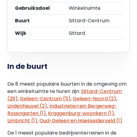
centrum van Sittard dan ook prima te vinden. De
Gebruiksdoel
Winkelruimte
Limbrichterstraat is een winkelstraat in het
kernwinkelgebied van de binnenstad van Sittard
Buurt
Sittard-Centrum
welke begint aan de Markt en reikt tot aan de
Brandstraat. Voorts is een gemiddelde passante
Wijk
Sittard
stroom van ca. 8.800 personen per dag.
BESTEMMING/ BEDRIJFSDOELEINDEN
Het regulerende bestemmingsplan is 'Centrum
In de buurt
Sittard'. De bestemming van de aangewezen
gronden valt in de categorie 'Centrum'. De
volgende invullingen zijn toegestaan:
De 8 meest populaire buurten in de omgeving om
- horeca van categorie fastfoodservicesector
een winkelruimte te huren zijn:
Sittard-Centrum
winkelgebonden;
(26)
,
Geleen-Centrum (5)
,
Geleen-Noord (2)
,
- detailhandel;
Lindenheuvel (2)
,
Industrieterrein Bergerweg-
- ondersteunende horeca;
Rosengarten (1)
,
Kraggenburg-woonkern (1)
,
- ambulante detailhandel, voor zover bestaand;
Limbricht (1)
,
Oud-Geleen en Haesselderveld (1)
- consumentverzorgende (ambachtelijke)
De 1 meest populaire bedrijventerreinen in de
dienstverlening;