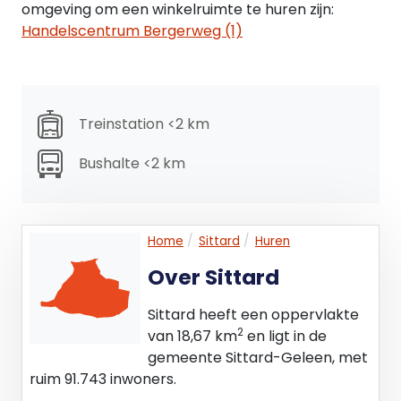
omgeving om een winkelruimte te huren zijn:
- een kantoor.
Handelscentrum Bergerweg (1)
Voor alle informatie omtrent het regulerende
bestemmingsplan, verwijzen wij naar de website
van ruimtelijkeplannen.
Treinstation <2 km
PARKEERGELEGENHEID
Parkeren vindt plaats in de openbare
Bushalte <2 km
parkeergelegenheden om en nabij het centrum.
Hier zijn onder andere een Q-park en een
parkeergarage onder de Ligne.
Home
Sittard
Huren
BESCHIKBAARHEID
Over Sittard
Per direct.
Sittard heeft een oppervlakte
HUURVOORWAARDEN
2
van 18,67 km
en ligt in de
gemeente Sittard-Geleen, met
HUURTERMIJN
ruim 91.743 inwoners.
Standaard: Vijf jaar (5) en telkens