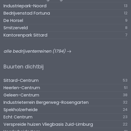
Industriepark-Noord
13
Bedrijvenstad Fortuna
12
De Horsel
9
Smitzerveld
8
Kantorenpark Sittard
7
alle bedrijventerreinen (1794)
Buurten dichtbij
Sittard-Centrum
53
Heerlen-Centrum
51
Geleen-Centrum
38
Industrieterrein Bergerweg-Rosengarten
32
Spekholzerheide
24
Echt Centrum
23
Verspreide huizen Vliegbasis Zuid-Limburg
22