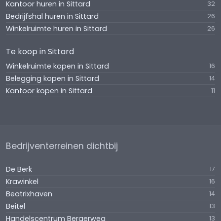
Kantoor huren in Sittard
32
Bedrijfshal huren in Sittard
26
HUUROVEREENKOMST
Winkelruimte huren in Sittard
26
Standaard model ROZ (Raad voor Onroerende
Zaken) met bijbehorende algemene bepalingen.
Te koop in Sittard
Winkelruimte kopen in Sittard
16
Belegging kopen in Sittard
14
Kantoor kopen in Sittard
11
Bedrijventerreinen dichtbij
De Berk
17
Krawinkel
16
Beatrixhaven
14
Beitel
13
Handelscentrum Bergerweg
13