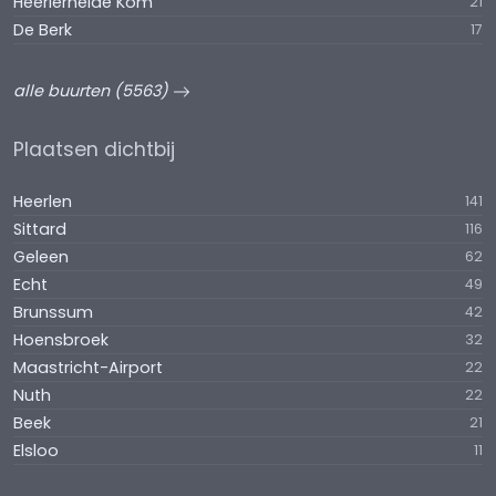
Heerlerheide Kom
21
De Berk
17
alle buurten (5563)
Plaatsen dichtbij
Heerlen
141
Sittard
116
Geleen
62
Echt
49
Brunssum
42
Hoensbroek
32
Maastricht-Airport
22
Nuth
22
Beek
21
Elsloo
11