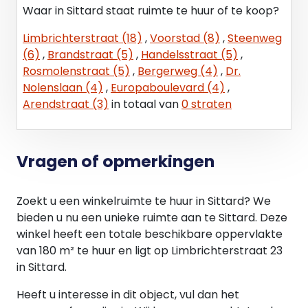
Waar in Sittard staat ruimte te huur of te koop?
verlengingsperioden van vijf (5) jaar. In onderling
overleg kan hiervan afgeweken worden.
Limbrichterstraat (18)
,
Voorstad (8)
,
Steenweg
(6)
,
Brandstraat (5)
,
Handelsstraat (5)
,
BETALINGSWIJZE
Rosmolenstraat (5)
,
Bergerweg (4)
,
Dr.
Betaling door huurder aan verhuurder geschiedt
Nolenslaan (4)
,
Europaboulevard (4)
,
per maand vooruit. Voor of uiterlijk op de eerste
Arendstraat (3)
in totaal van
0 straten
dag van iedere betalingsperiode dient de
betalingsverplichting van huurder aan verhuurder
te zijn voldaan.
Vragen of opmerkingen
HUURINDEXERING
Indexering van de huurprijs geschiedt jaarlijks op
Zoekt u een winkelruimte te huur in Sittard? We
basis van de wijziging van het prijsindexcijfer
bieden u nu een unieke ruimte aan te Sittard. Deze
volgens de consumentenprijsindex (CPI) reeks
winkel heeft een totale beschikbare oppervlakte
CPI-Alle Huishoudens (2006-100), gepubliceerd
van 180 m² te huur en ligt op Limbrichterstraat 23
door het Centraal Bureau voor de Statistiek (CBS).
in Sittard.
Heeft u interesse in dit object, vul dan het
ZEKERHEIDSSTELLING