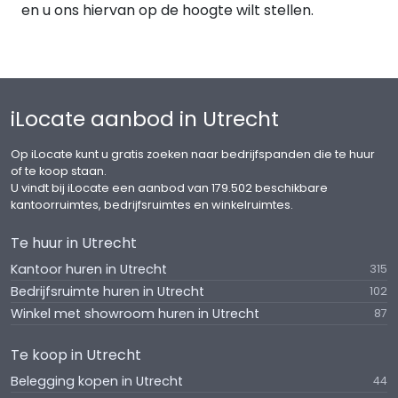
en u ons hiervan op de hoogte wilt stellen.
Die is aan u! Binnen het bestemmingsplan
gemengd 2 is er heel veel mogelijk. Zo is er ruimte
voor wonen, atelier, bedrijvigheid,
maatschappelijke voorzieningen, horeca, zakelijke
dienstverlening of detailhandel. Dit geeft dus ook
iLocate aanbod in Utrecht
heel veel ruimte voor wat u hier zou willen
realiseren.
Op iLocate kunt u gratis zoeken naar bedrijfspanden die te huur
of te koop staan.
De varianten waar wij aan denken:
U vindt bij iLocate een aanbod van 179.502 beschikbare
kantoorruimtes, bedrijfsruimtes en winkelruimtes.
Variant 1:
Te huur in Utrecht
Wat u maar kunt verzinnen en in samenspraak
Kantoor huren in Utrecht
315
met de gemeente Utrecht realiseert.
Bedrijfsruimte huren in Utrecht
102
Winkel met showroom huren in Utrecht
Variant 2:
87
Het realiseren van appartementen
Te koop in Utrecht
Variant 3:
Belegging kopen in Utrecht
44