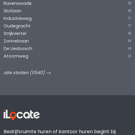
Ravenswade
19
Slotlaan
18
Industrieweg
17
Oudegracht
17
Strijkviertel
16
Zonnebaan
16
De Liesbosch
14
Atoomweg
12
alle straten (11540)
Bedrijfsruimte huren of kantoor huren begint bij