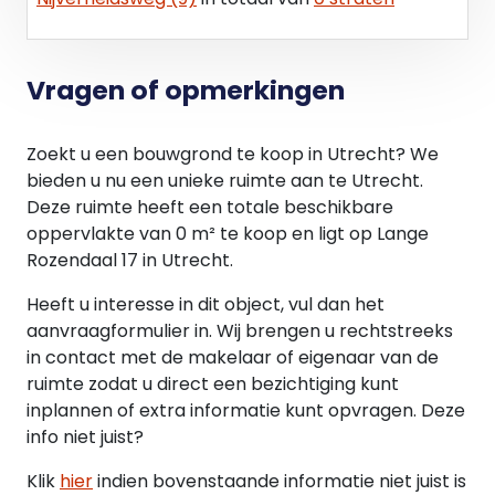
Na buitengebruikstelling als remise werd het
complex herbestemd tot smederij. Het terrein
kreeg drie nieuwe bijgebouwen, waaronder een
Vragen of opmerkingen
romneyloods en enkele staalconstructies. Het
erfhek kreeg een uithangbord met aambeeld,
tang en hamer – een herkenbaar teken van de
Zoekt u een bouwgrond te koop in Utrecht? We
smederij
bieden u nu een unieke ruimte aan te Utrecht.
Deze ruimte heeft een totale beschikbare
Huidige situatie:
oppervlakte van 0 m² te koop en ligt op Lange
Het oorspronkelijke gebouw uit 1913 is grotendeels
Rozendaal 17 in Utrecht.
gaaf bewaard gebleven.
De latere toevoegingen uit de smederijperiode (na
Heeft u interesse in dit object, vul dan het
1979) zijn aanwezig, maar hebben geen hoge
aanvraagformulier in. Wij brengen u rechtstreeks
historische waarde. Het geheel vormt een
in contact met de makelaar of eigenaar van de
tastbare herinnering aan zowel de katholieke
ruimte zodat u direct een bezichtiging kunt
begrafeniscultuur als de ambachtelijke
inplannen of extra informatie kunt opvragen. Deze
bedrijvigheid van de 20e eeuw.
info niet juist?
Klik
hier
indien bovenstaande informatie niet juist is
De toekomst: