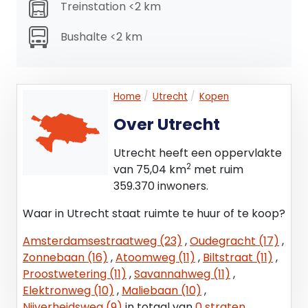
huizen aan de Oudegracht, die in bezit waren van
Treinstation <2 km
doodgravers en aansprekers. Bekende huisnamen
waren “de drie zeyssen", “de vergulde doodkist" en
Bushalte <2 km
“de benauwde werelt". In de 19e eeuw vonden
kadastrale wijzigingen plaats, waardoor het
achterterrein steeds meer vorm kreeg.
Home
Utrecht
Kopen
Bouwfase 0 – 1913:
Over Utrecht
Remise van de rooms-katholieke Begrafenis
Vereniging. Het huidige hoofdgebouw werd
Utrecht heeft een oppervlakte
gebouwd als tweebeukige loods voor de stalling
2
van 75,04 km
met ruim
van lijkkoetsen. Hiervoor werden twee huisjes aan
359.370 inwoners.
de Lange Rozendaal gesloopt om toegang tot het
Waar in Utrecht staat ruimte te huur of te koop?
erf te maken. Kenmerken: bakstenen loods met
zadeldak, gemetselde erfafscheiding met hek, en
Amsterdamsestraatweg (23)
,
Oudegracht (17)
,
aanbouwen voor wasplaats en opslag.
Zonnebaan (16)
,
Atoomweg (11)
,
Biltstraat (11)
,
Proostwetering (11)
,
Savannahweg (11)
,
Bouwfase 1 – Na 1979: Smederij en
Elektronweg (10)
,
Maliebaan (10)
,
constructiewerkplaats Attevelt
Nijverheidsweg (9)
in totaal van
0 straten