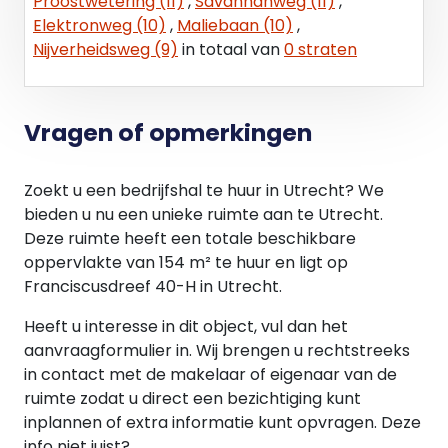
Proostwetering (11)
,
Savannahweg (11)
,
omgevingsvergunning detailhandel toe te staan in
Elektronweg (10)
,
Maliebaan (10)
,
keukens, badkamers, tegels en sanitair en
Nijverheidsweg (9)
in totaal van
0 straten
daarmee rechtstreeks samenhangende artikelen
zoals inbouwapparatuur, accessoires,
onderhoudsmiddelen, onderdelen en/of
materialen; woninginrichting (meubels,
Vragen of opmerkingen
vloerbedekking, woningtextiel, verlichting) en
bouwmarkten.
Zoekt u een bedrijfshal te huur in Utrecht? We
bieden u nu een unieke ruimte aan te Utrecht.
Aanvaarding
Deze ruimte heeft een totale beschikbare
Per direct.
oppervlakte van 154 m² te huur en ligt op
Franciscusdreef 40-H in Utrecht.
Heeft u interesse in dit object, vul dan het
aanvraagformulier in. Wij brengen u rechtstreeks
in contact met de makelaar of eigenaar van de
ruimte zodat u direct een bezichtiging kunt
inplannen of extra informatie kunt opvragen. Deze
info niet juist?