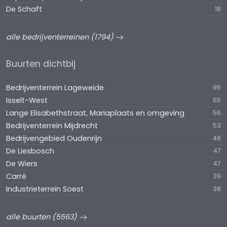
De Schaft
18
alle bedrijventerreinen (1794)
Buurten dichtbij
Bedrijventerrein Lageweide
95
Isselt-West
65
Lange Elisabethstraat, Mariaplaats en omgeving
56
Bedrijventerrein Mijdrecht
53
Bedrijvengebied Oudenrijn
48
De Liesbosch
47
De Wiers
47
Carré
39
Industrieterrein Soest
38
alle buurten (5563)