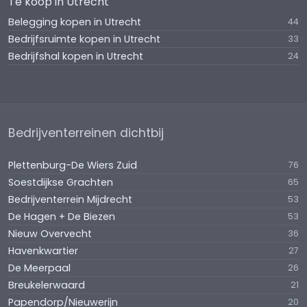
Te koop in Utrecht
Belegging kopen in Utrecht
44
Bedrijfsruimte kopen in Utrecht
33
Bedrijfshal kopen in Utrecht
24
Bedrijventerreinen dichtbij
Plettenburg-De Wiers Zuid
76
Soestdijkse Grachten
65
Bedrijventerrein Mijdrecht
53
De Hagen + De Biezen
53
Nieuw Overvecht
36
Havenkwartier
27
De Meerpaal
26
Breukelerwaard
21
Papendorp/Nieuwerijn
20