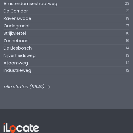
Amsterdamsestraatweg
23
De Corridor
21
Ravenswade
19
Oudegracht
17
Strijkviertel
16
Zonnebaan
16
De Liesbosch
14
Nijverheidsweg
13
Atoomweg
12
Industrieweg
12
alle straten (11540)