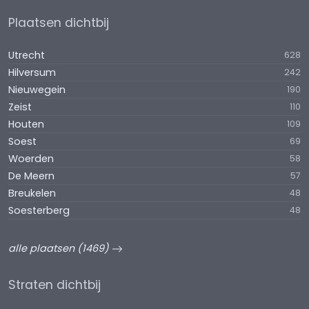
Plaatsen dichtbij
Utrecht
628
Hilversum
242
Nieuwegein
190
Zeist
110
Houten
109
Soest
69
Woerden
58
De Meern
57
Breukelen
48
Soesterberg
48
alle plaatsen (1469)
Straten dichtbij