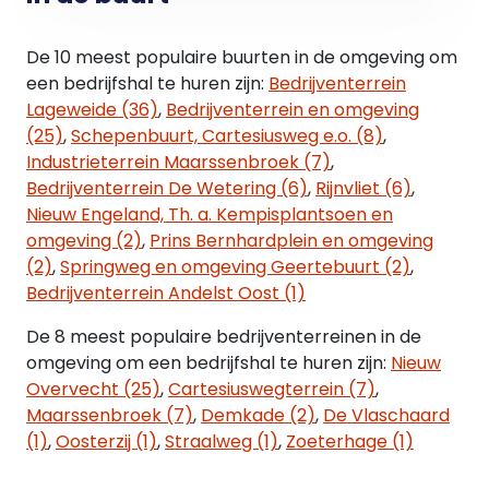
ten behoeve van gas, water, elektra, telefonie en
CAI (Ziggo);
De 10 meest populaire buurten in de omgeving om
- Betegelde toiletruimte voorzien van fontein;
een bedrijfshal te huren zijn:
Bedrijventerrein
- TL-opbouwverlichting;
Lageweide (36)
,
Bedrijventerrein en omgeving
- Houten trap naar verdieping;
(25)
,
Schepenbuurt, Cartesiusweg e.o. (8)
,
- Brandslanghaspel;
Industrieterrein Maarssenbroek (7)
,
- Krachtstroomaansluitingen;
Bedrijventerrein De Wetering (6)
,
Rijnvliet (6)
,
- Elektrische overheaddeur;
Nieuw Engeland, Th. a. Kempisplantsoen en
- Heater;
omgeving (2)
,
Prins Bernhardplein en omgeving
- Gladde betonvloer;
(2)
,
Springweg en omgeving Geertebuurt (2)
,
- Deels betegelde muren.
Bedrijventerrein Andelst Oost (1)
1e verdieping (kantoorruimte)
De 8 meest populaire bedrijventerreinen in de
- Pantry met spoelbak;
omgeving om een bedrijfshal te huren zijn:
Nieuw
- CV met radiatoren;
Overvecht (25)
,
Cartesiuswegterrein (7)
,
- Systeemplafond voorzien van ingebouwde
Maarssenbroek (7)
,
Demkade (2)
,
De Vlaschaard
verlichtingsarmaturen in de kantoorruimte;
(1)
,
Oosterzij (1)
,
Straalweg (1)
,
Zoeterhage (1)
- Afgewerkte wanden op de verdieping voorzien
van kabelgoten, wandcontactdozen en extra loze