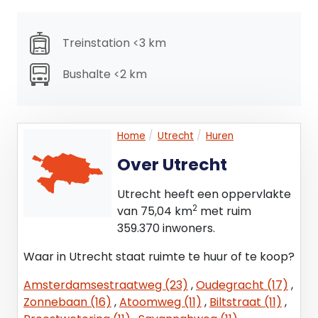
leidingen;
- Te openen ramen;
Treinstation <3 km
- Huidige vloerbedekkingen;
- Nood uitverlichting.
Bushalte <2 km
Bestemming
De onroerende zaak valt onder de bepalingen van
het bestemmingsplan ‘Bedrijventerrein Overvecht
Home
Utrecht
Huren
1e herziening. Op grond van de planvoorschriften is
Over Utrecht
de bestemming “bedrijf tot en met categorie 3.1
deels 3.2 van de Staat van Bedrijfsactiviteiten"
Utrecht heeft een oppervlakte
alsmede detailhandel in auto’s, motoren, boten en
2
van 75,04 km
met ruim
caravans en de daarmee samenhangende
359.370 inwoners.
detailhandel in onderdelen en accessoires, en aan
de bedrijfsactiviteiten ondergeschikte en daarmee
Waar in Utrecht staat ruimte te huur of te koop?
samenhangende kantoorruimte.
Amsterdamsestraatweg (23)
,
Oudegracht (17)
,
Zonnebaan (16)
,
Atoomweg (11)
,
Biltstraat (11)
,
Burgemeester en wethouders zijn bevoegd bij een