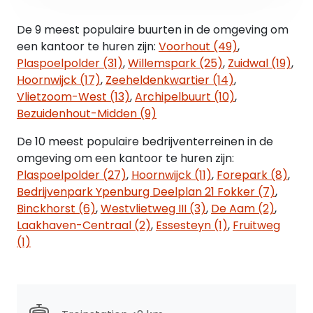
- diverse glazen scheidingswanden;
- systeemplafonds met LED
De 9 meest populaire buurten in de omgeving om
verlichtingsarmaturen;
een kantoor te huren zijn:
Voorhout (49)
,
Plaspoelpolder (31)
,
Willemspark (25)
,
Zuidwal (19)
,
Parkeren:
Hoornwijck (17)
,
Zeeheldenkwartier (14)
,
Mogelijkheid van het huren van 2 parkeerplaatsen
Vlietzoom-West (13)
,
Archipelbuurt (10)
,
op het naastgelegen terrein. Huurprijs op
Bezuidenhout-Midden (9)
aanvraag
Verder voldoende parkeervoorzieningen aan de
De 10 meest populaire bedrijventerreinen in de
openbare weg (vergunningen/betaald) alsmede
omgeving om een kantoor te huren zijn:
mogelijkheden van parkeren op het parkeerdek
Plaspoelpolder (27)
,
Hoornwijck (11)
,
Forepark (8)
,
van het tegenover het kantoor gelegen gebouw
Bedrijvenpark Ypenburg Deelplan 21 Fokker (7)
,
de Megastores.
Binckhorst (6)
,
Westvlietweg III (3)
,
De Aam (2)
,
Laakhaven-Centraal (2)
,
Essesteyn (1)
,
Fruitweg
Bereikbaarheid:
(1)
De bereikbaarheid van het kantoor is uitstekend.
Door de ligging op loopafstand van NS Station
Hollands Spoor zijn er directe treinverbindingen
naar alle grote steden in de Randstad. Op