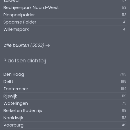
Zuidwal
57
Bedrijvenpark Noord-West
53
Plaspoelpolder
53
Spaanse Polder
41
Willemspark
41
alle buurten (5563)
Plaatsen dichtbij
Den Haag
763
Delft
189
Zoetermeer
184
Rijswijk
119
Wateringen
73
Berkel en Rodenrijs
68
Naaldwijk
53
Voorburg
49