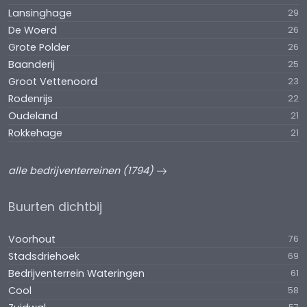
maanden betalingsverplichting inclusief
Lansinghage
29
servicekosten en Btw.
De Woerd
26
Grote Polder
26
Oplevering:
Baanderij
25
In overleg.
Groot Vettenoord
23
Rodenrijs
22
Courtage
Oudeland
21
Mocht door bemiddeling van Martijn de Lange
Rokkehage
21
Bedrijfsmakelaars bij dit object een transactie tot
stand worden gebracht, dan zult u ons hiervoor
alle bedrijventerreinen (1794)
geen kosten of courtage verschuldigd zijn.
Buurten dichtbij
Voorhout
76
Stadsdriehoek
69
Bedrijventerrein Wateringen
61
Cool
58