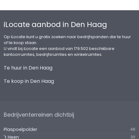
BTW status:
Verhuurder wenst te opteren voor Btw belaste
iLocate aanbod in Den Haag
verhuur. Indien huurder niet kan opteren voor Btw
belaste huur, zal de huurprijs met een nader te
Op iLocate kunt u gratis zoeken naar bedrijfspanden die te huur
bepalen bedrag worden verhoogd.
of te koop staan.
U vindt bij iLocate een aanbod van 179.502 beschikbare
Huurprijsaanpassing
kantoorruimtes, bedrijfsruimtes en winkelruimtes.
Jaarlijks, voor het eerst 1 jaar na
Te huur in Den Haag
huuringangsdatum, op basis van de wijziging van
het prijsindexcijfer volgens de
Te koop in Den Haag
Consumentenprijsindex (CPI), Alle Huishoudens
(2015=100), gepubliceerd door het Centraal
Bureau voor de Statistiek (CBS).
Zekerheidstelling:
Bedrijventerreinen dichtbij
Bij ondertekening van de huurovereenkomst zal
huurder een bankgarantie stellen of een
Plaspoelpolder
48
waarborgsom storten ter grootte van tenminste 3
't Heen
30