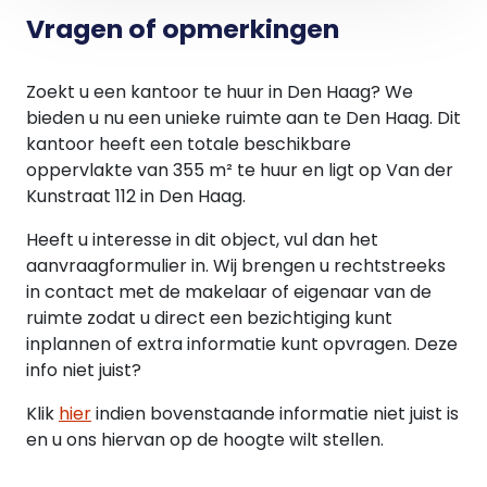
opgenomen in bijlage 2 van dit plan;
Vragen of opmerkingen
en ter plaatse van de aanduiding: 'kantoren'
tevens voor kantoren
Zoekt u een kantoor te huur in Den Haag? We
bieden u nu een unieke ruimte aan te Den Haag. Dit
Huurprijs:
kantoor heeft een totale beschikbare
€ 4.950,-- per maand excl. BTW
oppervlakte van 355 m² te huur en ligt op Van der
Kunstraat 112 in Den Haag.
Servicekosten:
Voorschot ter grootte van "nader met huurder
Heeft u interesse in dit object, vul dan het
vast te stellen" per maand inclusief Btw.
aanvraagformulier in. Wij brengen u rechtstreeks
In de servicekosten worden o.a. de navolgende
in contact met de makelaar of eigenaar van de
zaken verrekend:
ruimte zodat u direct een bezichtiging kunt
-Verbruik verwarming, water en elektra en
inplannen of extra informatie kunt opvragen. Deze
vastrecht.
info niet juist?
Huurtermijn:
Klik
hier
indien bovenstaande informatie niet juist is
Voorkeur verhuurder 3 jaar waarna
en u ons hiervan op de hoogte wilt stellen.
verlengingsmogelijkheden.