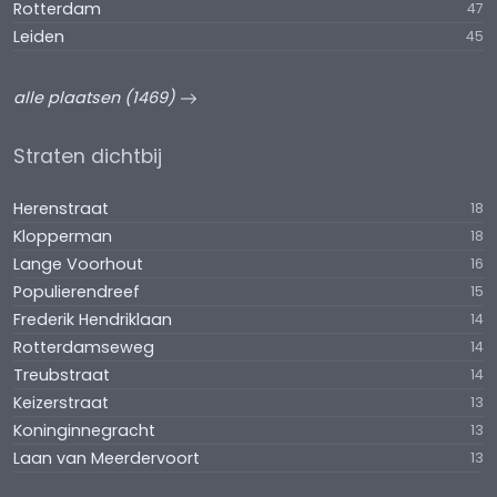
Rotterdam
47
Leiden
45
alle plaatsen (1469)
Straten dichtbij
Herenstraat
18
Klopperman
18
Lange Voorhout
16
Populierendreef
15
Frederik Hendriklaan
14
Rotterdamseweg
14
Treubstraat
14
Keizerstraat
13
Koninginnegracht
13
Laan van Meerdervoort
13