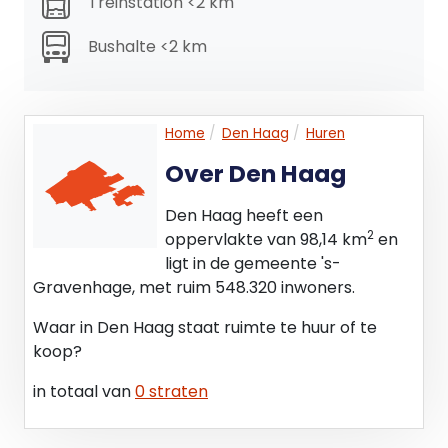
Treinstation <2 km
loopafstand bevinden zich haltes van de
tramlijnen 1, 16 en 17 en haltes voor diverse
Bushalte <2 km
buslijnen (22, 26, 29 en 827).
Ook met de auto is de locatie uitstekend ontsloten.
Binnen slechts vijf autominuten heeft u direct
Home
Den Haag
Huren
toegang tot de Rijksweg A-12 (Utrechtsebaan), die
Over Den Haag
aansluit op de A-4 en A-13 richting Amsterdam en
Rotterdam
Den Haag heeft een
2
oppervlakte van 98,14 km
en
Bestemming:
ligt in de gemeente 's-
Het object is gelegen in het bestemmingsplan
Gravenhage, met ruim 548.320 inwoners.
"Laakhavens" en beschikt conform het
bestemmingsplan over de bestemming
Waar in Den Haag staat ruimte te huur of te
"Gemengd -1"
koop?
De voor 'Gemengd -1' aangewezen gronden zijn
in totaal van
0 straten
bestemd voor o.a.:
- bedrijven behorend tot de categorieën A, B en C
uit de Staat van bedrijven bij functiemenging als