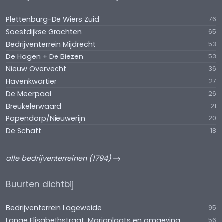
Plettenburg-De Wiers Zuid
76
Soestdijkse Grachten
65
Bedrijventerrein Mijdrecht
53
De Hagen + De Biezen
53
Nieuw Overvecht
36
Havenkwartier
27
De Meerpaal
26
Breukelerwaard
21
Papendorp/Nieuwerijn
20
De Schaft
18
alle bedrijventerreinen (1794)
Buurten dichtbij
Bedrijventerrein Lageweide
95
Lange Elisabethstraat, Mariaplaats en omgeving
56