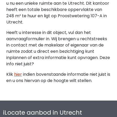
u nu een unieke ruimte aan te Utrecht. Dit kantoor
Huurovereenkomst
heeft een totale beschikbare oppervlakte van
De huurovereenkomst zal worden opgesteld
248 m² te huur en ligt op Proostwetering 107-A in
conform het ROZ-model kantoorruimte 2015, met
Utrecht.
de bijbehorende algemene bepalingen.
Heeft u interesse in dit object, vul dan het
aanvraagformulier in. Wij brengen u rechtstreeks
BTW
in contact met de makelaar of eigenaar van de
De huurprijs is belast met btw.
ruimte zodat u direct een bezichtiging kunt
inplannen of extra informatie kunt opvragen. Deze
Gunning
info niet juist?
Verhuurder behoudt zich het recht van gunning
voor.
Klik
hier
indien bovenstaande informatie niet juist is
en u ons hiervan op de hoogte wilt stellen.
Aanvaarding
Per 1 juni 2026.
iLocate aanbod in Utrecht