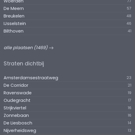
Woerden
77
De Meern
57
Breukelen
48
IJsselstein
46
Bilthoven
41
alle plaatsen (1469)
Straten dichtbij
Amsterdamsestraatweg
23
De Corridor
21
Ravenswade
19
Oudegracht
17
Strijkviertel
16
Zonnebaan
16
De Liesbosch
14
Nijverheidsweg
13