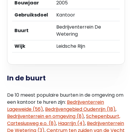
Bouwjaar
2005
Oppervlakte
Gebruiksdoel
Kantoor
De totale verhuurbare vloeroppervlakte bedraagt
circa 248 m² VVO, als volgt samengesteld:
Bedrijventerrein De
- circa 106 m² VVO kantoorruimte
Buurt
Wetering
- circa 84 m² VVO verkeersruimte
- circa 40,7 m² VVO toilet- en facilitaire ruimte
Wijk
Leidsche Rijn
Het object wordt uitsluitend in zijn geheel verhuurd.
Deelverhuur is niet mogelijk.
Opleveringsniveau
In de buurt
Het object wordt opgeleverd in de huidige staat en
beschikt over een verzorgd en functioneel
opleveringsniveau, waaronder:
De 10 meest populaire buurten in de omgeving om
- representatieve kantoorafwerking
een kantoor te huren zijn:
Bedrijventerrein
- verlichtingsarmaturen
Lageweide (56)
,
Bedrijvengebied Oudenrijn (18)
,
- airconditioning
Bedrijventerrein en omgeving (8)
,
Schepenbuurt,
- eigen sanitaire voorzieningen
Cartesiusweg e.o. (8)
,
Haarrijn (4)
,
Bedrijventerrein
- kantine-/pantryvoorziening
De Wetering (3)
,
Centrum ten zuiden van de Vecht