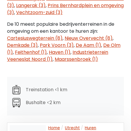
- efficiënte indeling met meerdere
(3)
,
Langerak (3)
,
Prins Bernhardplein en omgeving
kantoorruimten
(3)
,
Vechtzoom-zuid (3)
De 10 meest populaire bedrijventerreinen in de
Parkeren
omgeving om een kantoor te huren zijn:
Bij het object behoren vier parkeerplaatsen op
Cartesiuswegterrein (8)
,
Nieuw Overvecht (8)
,
eigen terrein.
Demkade (3)
,
Park Voorn (3)
,
De Aam (1)
,
De Olm
(1)
,
Feithenhof (1)
,
Haven (1)
,
Industrieterrein
Huurprijs
Veeneslat Noord (1)
,
Maarssenbroek (1)
€ 2.000,- per maand, te vermeerderen met btw.
Servicekosten
€ 550,- per maand, zijnde een voorschot ten
behoeve van gas, water en elektra
Treinstation <1 km
€ 50,- per maand, zijnde de gebruikerslasten ten
behoeve van de VvE
Bushalte <2 km
Huurtermijn
5 (vijf) jaar met een aansluitende
Home
Utrecht
Huren
verlengingsperiode van 5 (vijf) jaar.