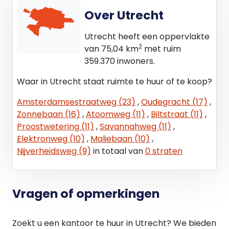
Over Utrecht
Opzegtermijn
12 (twaalf) maanden.
Utrecht heeft een oppervlakte
2
van 75,04 km
met ruim
Betalingen
359.370 inwoners.
Huurbetaling per maand vooruit.
Waar in Utrecht staat ruimte te huur of te koop?
Huurprijsindexering
Amsterdamsestraatweg (23)
,
Oudegracht (17)
,
Jaarlijks, op basis van de wijziging van het
Zonnebaan (16)
,
Atoomweg (11)
,
Biltstraat (11)
,
maandprijsindexcijfer volgens de
Proostwetering (11)
,
Savannahweg (11)
,
consumentenprijsindex (CPI) reeks Alle
Elektronweg (10)
,
Maliebaan (10)
,
huishoudens (2015 = 100), gepubliceerd door het
Nijverheidsweg (9)
in totaal van
0 straten
Centraal Bureau voor de Statistiek (CBS).
Zekerheidstelling
Vragen of opmerkingen
Bij ondertekening van de huurovereenkomst wordt
een waarborgsom verlangd ter grootte van drie
maanden huurbetalingsverplichting.
Zoekt u een kantoor te huur in Utrecht? We bieden