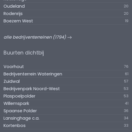
Oudeland
20
Rodenrijs
20
Boezem West
19
alle bedrijventerreinen (1794)
Buurten dichtbij
Voorhout
76
Bedrijventerrein Wateringen
61
Zuidwal
57
Bedrijvenpark Noord-West
53
Plaspoelpolder
53
Willemspark
41
Spaanse Polder
36
Lansinghage c.a.
34
Kortenbos
33