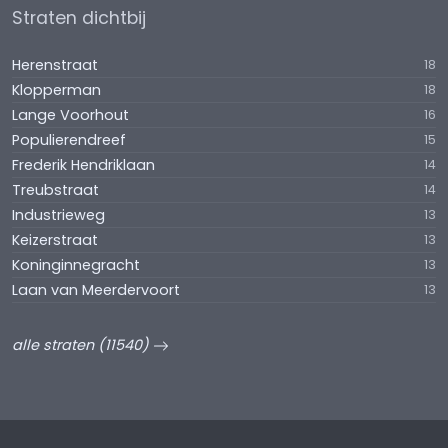
Straten dichtbij
Herenstraat
18
Klopperman
18
Lange Voorhout
16
Populierendreef
15
Frederik Hendriklaan
14
Treubstraat
14
Industrieweg
13
Keizerstraat
13
Koninginnegracht
13
Laan van Meerdervoort
13
alle straten (11540)