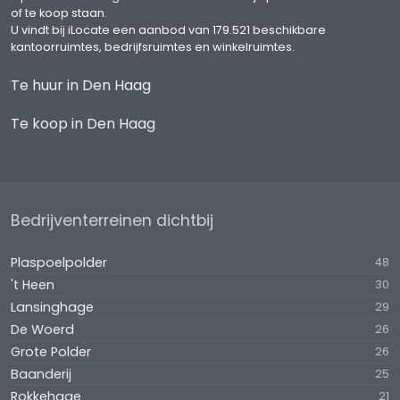
- Huuropbrengst € 14.766,-- per jaar te
of te koop staan.
vermeerderen met BTW;
U vindt bij iLocate een aanbod van 179.521 beschikbare
- Looptijd tot 31 april 2031 (ingangsdatum
kantoorruimtes, bedrijfsruimtes en winkelruimtes.
huurovereenkomst sinds 15 april 2016)
Te huur in Den Haag
- Actieve VVE, 1/4e aandeel, bijdrage ca. € 50,--
per maand;
Te koop in Den Haag
- Model NVM-koopakte BOG van toepassing.
Courtage:
Indien door de bemiddeling van Martijn de Lange
Bedrijfsmakelaars bij dit object een transactie tot
Bedrijventerreinen dichtbij
stand wordt gebracht, dan bent u ons hiervoor
geen kosten of courtage verschuldigd.
Plaspoelpolder
48
't Heen
30
Lansinghage
29
De Woerd
26
Grote Polder
26
Baanderij
25
Rokkehage
21