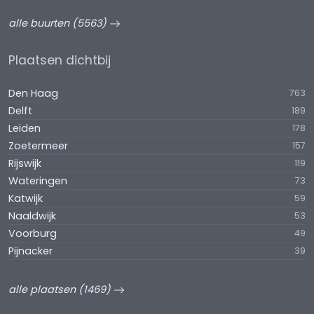
alle buurten (5563)
Plaatsen dichtbij
Den Haag
763
Delft
189
Leiden
178
Zoetermeer
157
Rijswijk
119
Wateringen
73
Katwijk
59
Naaldwijk
53
Voorburg
49
Pijnacker
39
alle plaatsen (1469)