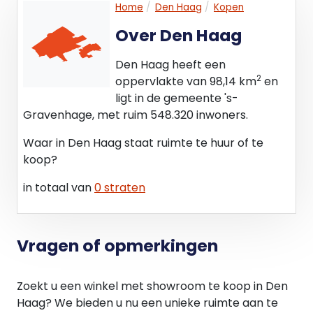
Home
Den Haag
Kopen
"Gemengd-1"
De voor 'Gemengd - 1' aangewezen gronden zijn
Over Den Haag
bestemd voor:
- detailhandel;
Den Haag heeft een
- dienstverlening, zoals nader bepaald in lid 4.5; -
2
oppervlakte van 98,14 km
en
bedrijven in de categorie A van de Lijst van
ligt in de gemeente 's-
bedrijfsactiviteiten bij functiemenging, zoals
Gravenhage, met ruim 548.320 inwoners.
opgenomen in Bijlage 6 van de regels;
Waar in Den Haag staat ruimte te huur of te
- maatschappelijk waaronder worden verstaan
koop?
gezondheidszorg, praktijkruimten, kinderopvang,
openbare dienstverlening, verenigingsleven,
in totaal van
0 straten
culturele voorzieningen en welzijnsinstellingen.
Bestemming conform splitsingsakte: winkelruimte.
Vragen of opmerkingen
Parkeergelegenheid;
Voldoende parkeergelegenheid aan de openbare
Zoekt u een winkel met showroom te koop in Den
weg (betaald/vergunningen).
Haag? We bieden u nu een unieke ruimte aan te