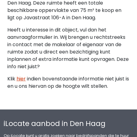
Den Haag. Deze ruimte heeft een totale
Opleverniveau;
beschikbare oppervlakte van 75 m² te koop en
Het object wordt in de huidige verhuurde staat "as
ligt op Javastraat 106-A in Den Haag.
is, where is", opgeleverd.
Heeft u interesse in dit object, vul dan het
Vraagprijs:
aanvraagformulier in. Wij brengen u rechtstreeks
€ 235.000,-- kosten koper.
in contact met de makelaar of eigenaar van de
ruimte zodat u direct een bezichtiging kunt
Aanvaarding:
inplannen of extra informatie kunt opvragen. Deze
In overleg
info niet juist?
Klik
hier
indien bovenstaande informatie niet juist is
Bankgarantie/waarborgsom:
en u ons hiervan op de hoogte wilt stellen.
10% van de koopsom, te voldoen binnen 2 weken
na ondertekening van de koopovereenkomst
Overige bijzonderheden:
- Vanwege het bouwjaar wordt in de NVM
iLocate aanbod in Den Haag
koopovereenkomst de materialen- en
ouderdomsclausule opgenomen;
Op iLocate kunt u gratis zoeken naar bedrijfspanden die te huur