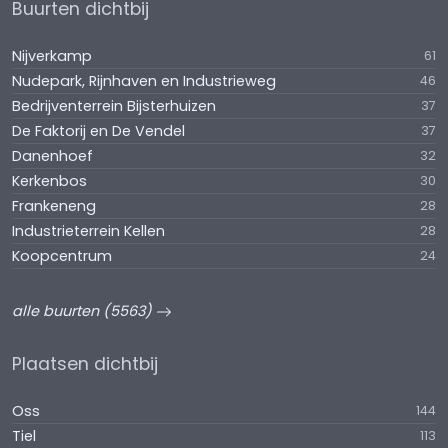
Buurten dichtbij
Nijverkamp
61
Nudepark, Rijnhaven en Industrieweg
46
Bedrijventerrein Bijsterhuizen
37
De Faktorij en De Vendel
37
Danenhoef
32
Kerkenbos
30
Frankeneng
28
Industrieterrein Kellen
28
Koopcentrum
24
alle buurten (5563)
Plaatsen dichtbij
Oss
144
Tiel
113