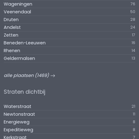
Wageningen
76
Veenendaal
50
Druten
28
Andelst
24
Zetten
17
Beneden-Leeuwen
16
Rhenen
14
Geldermalsen
13
alle plaatsen (1469)
Straten dichtbij
Waterstraat
21
Newtonstraat
11
Energieweg
8
Expeditieweg
8
Kerkstraat
7