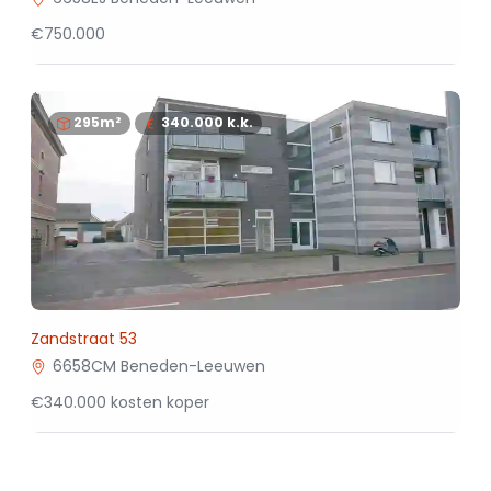
€750.000
295m²
340.000
k.k.
Zandstraat 53
6658CM Beneden-Leeuwen
€340.000 kosten koper