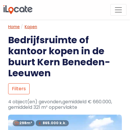
Home
Kopen
Bedrijfsruimte of
kantoor kopen in de
buurt Kern Beneden-
Leeuwen
Filters
4 object(en) gevonden,gemiddeld € 660.000,
gemiddeld 321 m² oppervlakte
298m²
865.000
k.k.