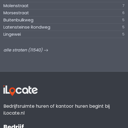
Molenstraat
7
Morsestraat
6
Buitenbulkweg
5
Latensteinse Rondweg
5
Lingewei
5
alle straten (11540)
Bedrijfsruimte huren of kantoor huren begint bij
iLocate.nl
Bedrijf