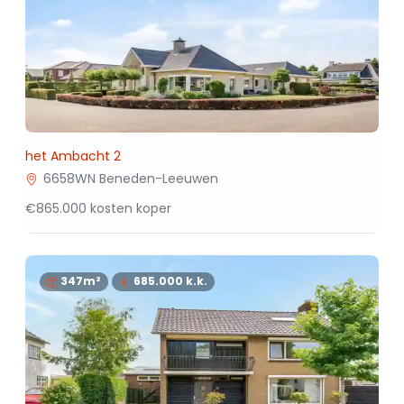
het Ambacht 2
6658WN Beneden-Leeuwen
€865.000 kosten koper
347m²
685.000
k.k.