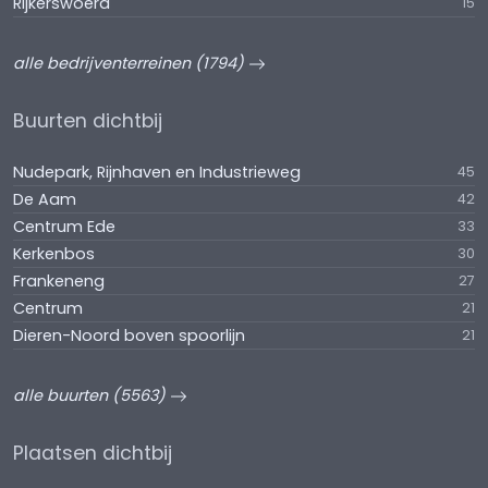
Rijkerswoerd
15
alle bedrijventerreinen (1794)
Buurten dichtbij
Nudepark, Rijnhaven en Industrieweg
45
De Aam
42
Centrum Ede
33
Kerkenbos
30
Frankeneng
27
Centrum
21
Dieren-Noord boven spoorlijn
21
alle buurten (5563)
Plaatsen dichtbij