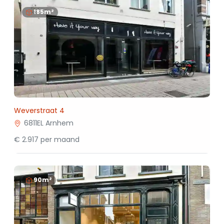
185m²
Weverstraat 4
6811EL Arnhem
€ 2.917 per maand
90m²