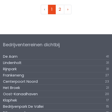
‹
1
2
›
Bedrijventerreinen dichtbij
De Aam
41
Lindenholt
31
Rijnpark
31
Frankeneng
27
Centerpoort Noord
23
Het Broek
21
Oost-Kanaalhaven
20
Klaphek
17
Bedrijvenpark De Vallei
15