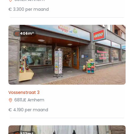
€ 3.300 per maand
406m²
Vossenstraat 3
6811JE Arnhem
€ 4.190 per maand
277m²