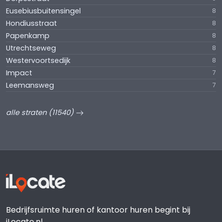
Eusebiusbuitensingel
8
Hondiusstraat
8
Papenkamp
8
Utrechtseweg
8
Westervoortsedijk
8
Impact
7
Leemansweg
7
alle straten (11540)
Bedrijfsruimte huren of kantoor huren begint bij
iLocate.nl