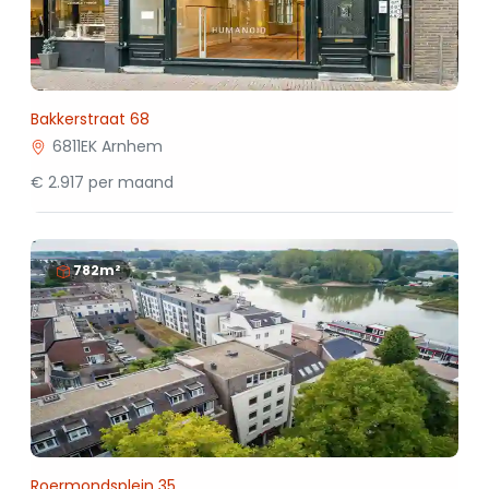
Bakkerstraat 68
6811EK Arnhem
€ 2.917 per maand
782m²
Roermondsplein 35