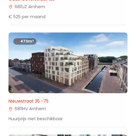
6811JZ Arnhem
€ 525 per maand
473m²
Nieuwstraat 35 -75
6811HV Arnhem
Huurprijs niet beschikbaar