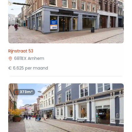
Rijnstraat 53
6811EX Arnhem
€ 6.625 per maand
373m²