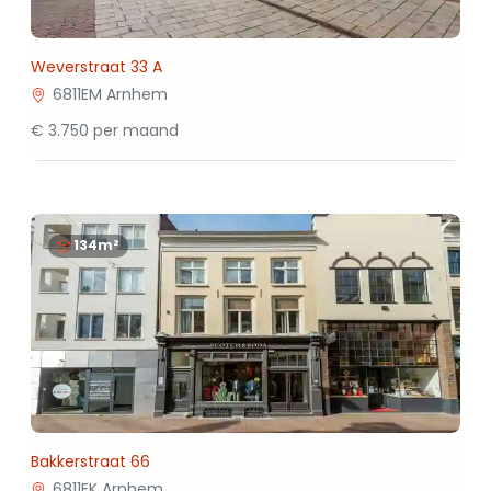
Weverstraat 33 A
6811EM Arnhem
€ 3.750 per maand
134m²
Bakkerstraat 66
6811EK Arnhem