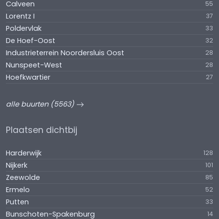
Calveen
55
Lorentz I
37
Poldervlak
33
De Hoef-Oost
32
Industrieterrein Noordersluis Oost
28
Nunspeet-West
28
Hoefkwartier
27
alle buurten (5563)
Plaatsen dichtbij
Harderwijk
128
Nijkerk
101
Zeewolde
85
Ermelo
52
Putten
33
Bunschoten-Spakenburg
14