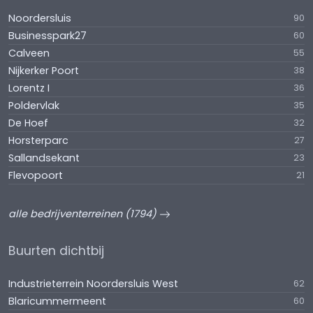
Noordersluis
90
Businesspark27
60
Calveen
55
Nijkerker Poort
38
Lorentz I
36
Poldervlak
35
De Hoef
32
Horsterparc
27
Sallandsekant
23
Flevopoort
21
alle bedrijventerreinen (1794)
Buurten dichtbij
Industrieterrein Noordersluis West
62
Blaricummermeent
60