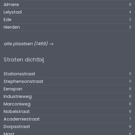
Almere
8
Lelystad
4
Ede
2
Hierden
2
alle plaatsen (1469)
Straten dichtbij
Stationsstraat
11
Stephensonstraat
11
Eenspan
8
Industrieweg
8
Marconiweg
8
Nobelstraat
8
Academiestraat
7
Dorpsstraat
6
Mast
6