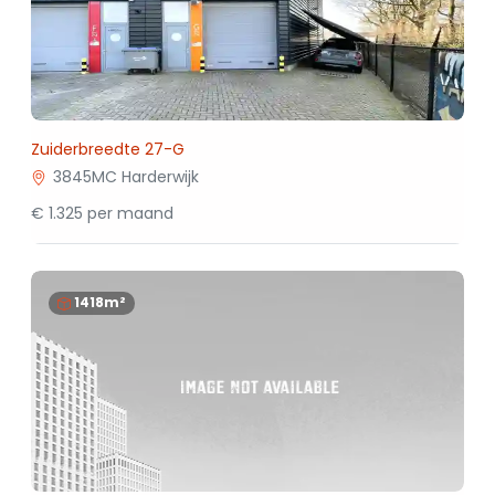
Zuiderbreedte 27-G
3845MC Harderwijk
€ 1.325 per maand
1418m²