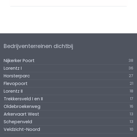
Bedrijventerreinen dichtbij
Nijkerker Poort
38
Lorentz I
36
Horsterparc
27
Flevopoort
21
Lorentz II
18
Trekkersveld I en II
17
Oldebroekerweg
16
Arkervaart West
13
Schepenveld
13
Veldzicht-Noord
10