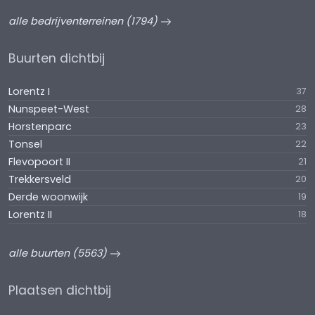
alle bedrijventerreinen (1794)
Buurten dichtbij
Lorentz I
37
Nunspeet-West
28
Horstenparc
23
Tonsel
22
Flevopoort II
21
Trekkersveld
20
Derde woonwijk
19
Lorentz II
18
alle buurten (5563)
Plaatsen dichtbij