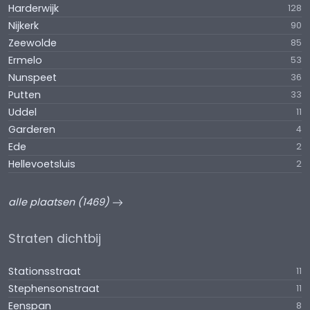
Harderwijk
128
Nijkerk
90
Zeewolde
85
Ermelo
53
Nunspeet
36
Putten
33
Uddel
11
Garderen
4
Ede
2
Hellevoetsluis
2
alle plaatsen (1469)
Straten dichtbij
Stationsstraat
11
Stephensonstraat
11
Eenspan
8