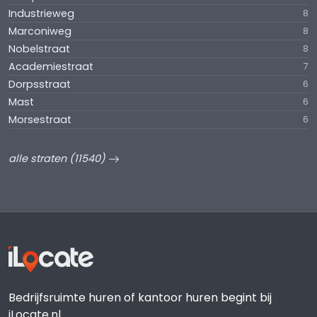
Industrieweg
8
Marconiweg
8
Nobelstraat
8
Academiestraat
7
Dorpsstraat
6
Mast
6
Morsestraat
6
alle straten (11540)
Bedrijfsruimte huren of kantoor huren begint bij
iLocate.nl