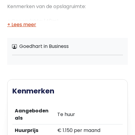
Kenmerken van de opslagruimte:
+ Oppervlakte: 140m²
+ Lees meer
+ Industriële garagedeur met een hoogte van 4,5
meter en een breedte van 3,2 meter
+ Ruime toegang voor het gemakkelijk laden en
Goedhart in Business
lossen van goederen
+ Hoog plafond voor extra opslagcapaciteit
+ Goed verlichte ruimte voor optimale
zichtbaarheid
+ Droge en schone omgeving om uw goederen
veilig te bewaren
Kenmerken
Daarnaast biedt deze verhuur ook de volgende
voorzieningen:
Aangeboden
Te huur
als
+ 2 parkeerplaatsen op het afgesloten terrein,
zodat u gemakkelijk toegang heeft tot de
Huurprijs
€ 1.150 per maand