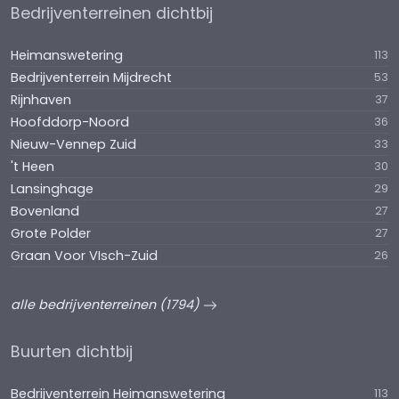
Bedrijventerreinen dichtbij
Heimanswetering
113
Bedrijventerrein Mijdrecht
53
Rijnhaven
37
Hoofddorp-Noord
36
Nieuw-Vennep Zuid
33
't Heen
30
Lansinghage
29
Bovenland
27
Grote Polder
27
Graan Voor VIsch-Zuid
26
alle bedrijventerreinen (1794)
Buurten dichtbij
Bedrijventerrein Heimanswetering
113