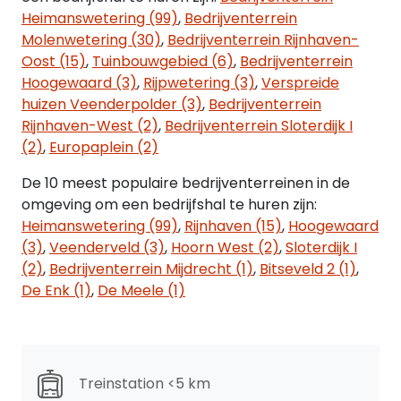
Heimanswetering (99)
,
Bedrijventerrein
Molenwetering (30)
,
Bedrijventerrein Rijnhaven-
Oost (15)
,
Tuinbouwgebied (6)
,
Bedrijventerrein
Hoogewaard (3)
,
Rijpwetering (3)
,
Verspreide
huizen Veenderpolder (3)
,
Bedrijventerrein
Rijnhaven-West (2)
,
Bedrijventerrein Sloterdijk I
(2)
,
Europaplein (2)
De 10 meest populaire bedrijventerreinen in de
omgeving om een bedrijfshal te huren zijn:
Heimanswetering (99)
,
Rijnhaven (15)
,
Hoogewaard
(3)
,
Veenderveld (3)
,
Hoorn West (2)
,
Sloterdijk I
(2)
,
Bedrijventerrein Mijdrecht (1)
,
Bitseveld 2 (1)
,
De Enk (1)
,
De Meele (1)
Treinstation <5 km