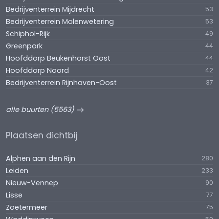
Bedrijventerrein Mijdrecht
53
Bedrijventerrein Molenwetering
53
Schiphol-Rijk
49
Greenpark
44
Hoofddorp Beukenhorst Oost
44
Hoofddorp Noord
42
Bedrijventerrein Rijnhaven-Oost
37
alle buurten (5563)
Plaatsen dichtbij
Alphen aan den Rijn
280
Leiden
233
Nieuw-Vennep
90
Lisse
77
Zoetermeer
75