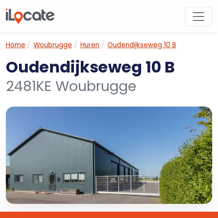
Home
Woubrugge
Huren
Oudendijkseweg 10 B
Oudendijkseweg 10 B
2481KE Woubrugge