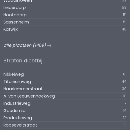
Waddinxveen
59
Leiderdorp
53
Hoofddorp
51
Sassenheim
51
Katwijk
48
alle plaatsen (1469)
Straten dichtbij
Nikkelweg
61
Titaniumweg
44
Haarlemmerstraat
30
A. van Leeuwenhoekweg
18
Industrieweg
17
Goudsmid
14
Produktieweg
12
Rooseveltstraat
11