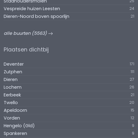
Stadhoudersmolen
25
Vespreide huizen Leesten
24
Dieren-Noord boven spoorlijn
21
alle buurten (5563)
Plaatsen dichtbij
Deventer
171
Zutphen
111
Dieren
27
Lochem
26
Eerbeek
21
Twello
20
Apeldoorn
15
Vorden
12
Hengelo (Gld)
9
Spankeren
9