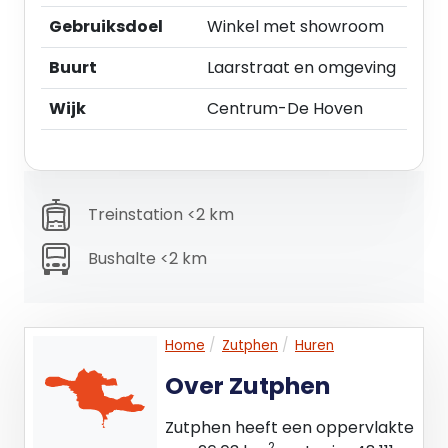
HUURBETALING: per maand vooruit.
Gebruiksdoel
Winkel met showroom
ZEKERHEIDSSTELLING: bankgarantie c.q.
waarborgsom ter grootte van minimaal 3
Buurt
Laarstraat en omgeving
maanden huur incl. BTW.
INDEXERING: jaarlijks conform het prijsindexcijfer
Wijk
Centrum-De Hoven
gepubliceerd door het CBS (CPI).
HUUROVEREENKOMST: Model Raad Onroerende
Zaken (ROZ) met bijbehorende Algemene
Bepalingen.
Treinstation <2 km
OVERIG: deelverhuur is niet mogelijk.
GUNNING: de verhuurder behoudt zich het recht
Bushalte <2 km
van gunning voor.
Home
Zutphen
Huren
Over Zutphen
Zutphen heeft een oppervlakte
2