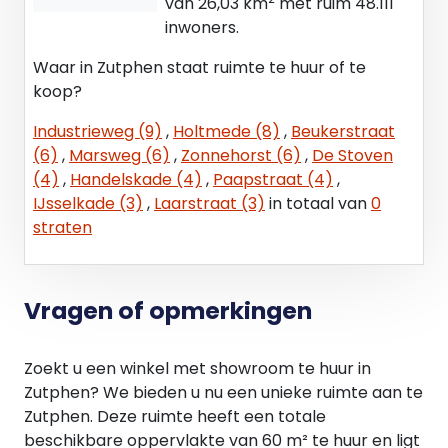
van 26,03 km
met ruim 48.111
inwoners.
Waar in Zutphen staat ruimte te huur of te
koop?
Industrieweg (9)
,
Holtmede (8)
,
Beukerstraat
(6)
,
Marsweg (6)
,
Zonnehorst (6)
,
De Stoven
(4)
,
Handelskade (4)
,
Paapstraat (4)
,
IJsselkade (3)
,
Laarstraat (3)
in totaal van
0
straten
Vragen of opmerkingen
Zoekt u een winkel met showroom te huur in
Zutphen? We bieden u nu een unieke ruimte aan te
Zutphen. Deze ruimte heeft een totale
beschikbare oppervlakte van 60 m² te huur en ligt