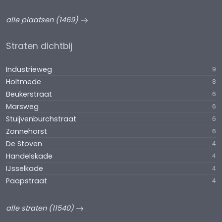
alle plaatsen (1469)
Straten dichtbij
Industrieweg
9
Holtmede
8
Beukerstraat
6
Marsweg
6
Stuijvenburchstraat
6
Zonnehorst
6
De Stoven
4
Handelskade
4
IJsselkade
4
Paapstraat
4
alle straten (11540)