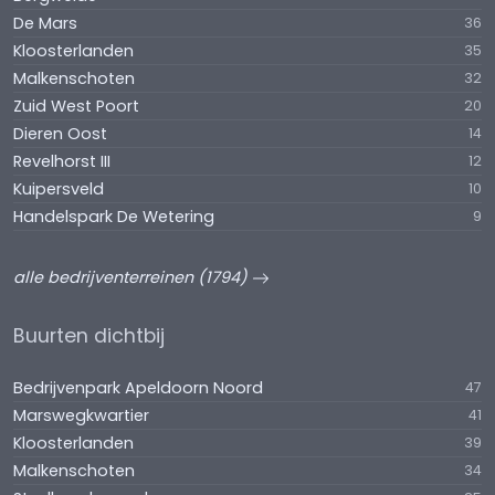
De Mars
36
Kloosterlanden
35
Malkenschoten
32
Zuid West Poort
20
Dieren Oost
14
Revelhorst III
12
Kuipersveld
10
Handelspark De Wetering
9
alle bedrijventerreinen (1794)
Buurten dichtbij
Bedrijvenpark Apeldoorn Noord
47
Marswegkwartier
41
Kloosterlanden
39
Malkenschoten
34