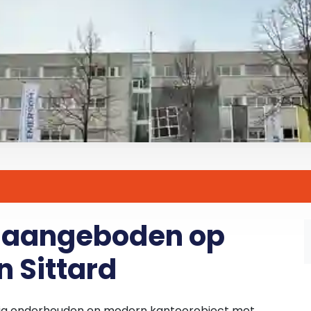
r aangeboden op
n Sittard
urig onderhouden en modern kantoorobject met