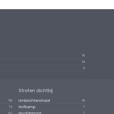
16
14
11
Straten dichtbij
Limbrichterstraat
116
18
Hofkamp
73
7
Hoofdstraat
62
7