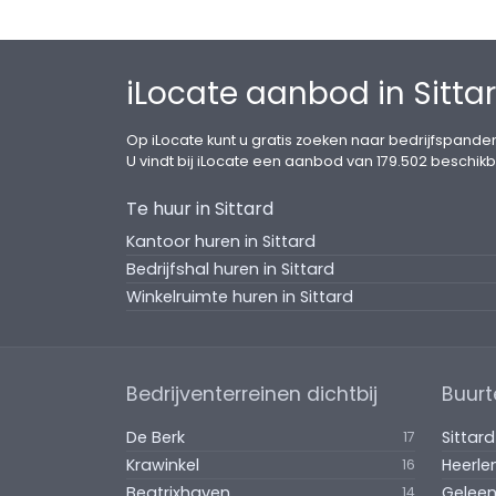
iLocate aanbod in Sitta
Op iLocate kunt u gratis zoeken naar bedrijfspanden
U vindt bij iLocate een aanbod van 179.502 beschikb
Te huur in Sittard
Kantoor huren in Sittard
Bedrijfshal huren in Sittard
Winkelruimte huren in Sittard
Bedrijventerreinen dichtbij
Buurt
De Berk
Sittar
17
Krawinkel
Heerl
16
Beatrixhaven
Gelee
14