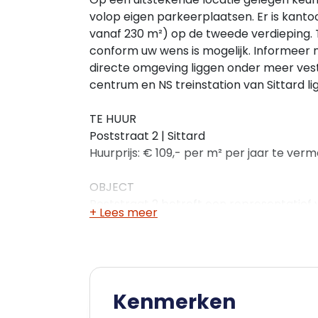
volop eigen parkeerplaatsen. Er is kant
vanaf 230 m²) op de tweede verdieping. T
conform uw wens is mogelijk. Informeer 
directe omgeving liggen onder meer vest
centrum en NS treinstation van Sittard l
TE HUUR
Poststraat 2 | Sittard
Huurprijs: € 109,- per m² per jaar te ve
OBJECT
Poststraat 2 betreft een representatie
+ Lees meer
bereikbare locatie nabij het centrum van
2.290 m² (volgens NEN 2580) en is verde
verdiepingen) met ruime parkeervoorzien
m² kantoorruimte beschikbaar (deelhuur
Deelhuur mogelijk in overleg.
Kenmerken