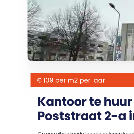
€ 109 per m2 per jaar
Kantoor te huu
Poststraat 2-a i
Op een uitstekende locatie gelegen ke