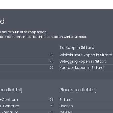
rd
 die te huur of te koop staan.
are kantoorruimtes, bedrijfsruimtes en winkelruimtes.
Te koop in Sittard
Winkelruimte kopen in Sittard
32
Belegging kopen in Sittard
26
Kantoor kopen in Sittard
26
en dichtbij
Plaatsen dichtbij
d-Centrum
Sittard
53
en-Centrum
Heerlen
51
n-Centrum
Geleen
38