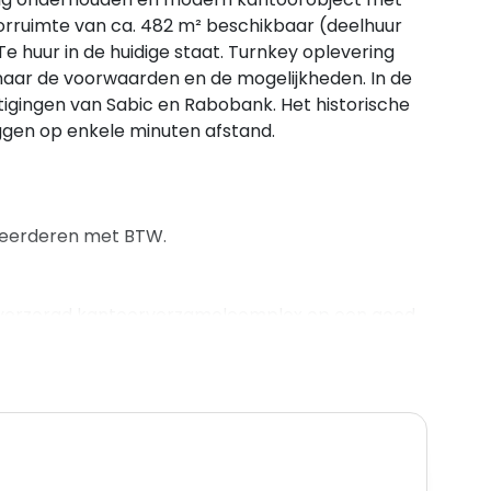
oorruimte van ca. 482 m² beschikbaar (deelhuur
e huur in de huidige staat. Turnkey oplevering
naar de voorwaarden en de mogelijkheden. In de
igingen van Sabic en Rabobank. Het historische
iggen op enkele minuten afstand.
rmeerderen met BTW.
f verzorgd kantoorverzamelcomplex op een goed
 Sittard. Het complex (bouwjaar 1995) is groot ca.
eld over 6 bouwlagen (kelder, begane grond en 4
ing op eigen terrein. Op dit moment is er ca. 482
 vanaf ca. 230 m²) op de tweede verdieping.