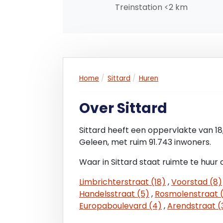
Treinstation <2 km
nader overeen te komen.
OPZEGTERMIJN
12 (twaalf) maanden.
BETALINGEN
Home
Sittard
Huren
Huur per maand vooruit.
Over Sittard
ZEKERHEIDSSTELLING
Bankgarantie of waarborgsom ter groott
Sittard heeft een oppervlakte van 1
Geleen, met ruim 91.743 inwoners.
OVERIGE CONDITIES
Huurovereenkomst op basis van het st
Waar in Sittard staat ruimte te huur 
zaken (ROZ), model januari 2015.
Limbrichterstraat (18)
,
Voorstad (8)
AANVAARDING
Handelsstraat (5)
,
Rosmolenstraat 
In onderling overleg.
Europaboulevard (4)
,
Arendstraat (