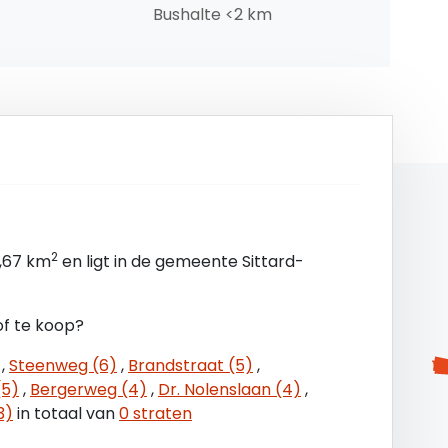
Bushalte <2 km
e van drie maanden huur en servicekosten.
2
8,67 km
en ligt in de gemeente Sittard-
andaardmodel van de Raad voor Onroerende
of te koop?
,
Steenweg (6)
,
Brandstraat (5)
,
(5)
,
Bergerweg (4)
,
Dr. Nolenslaan (4)
,
3)
in totaal van
0 straten