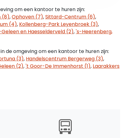
ond van de planvoorschriften luidt de
eving om een kantoor te huren zijn:
e gemeente Sittard-Geleen te verifiëren of uw
 (8)
,
Ophoven (7)
,
Sittard-Centrum (6)
,
igerend bestemmingsplan.
um (4)
,
Kollenberg-Park Leyenbroek (3)
,
Geleen en Haesselderveld (2)
,
's-Heerenberg,
rmeerderen met BTW
in de omgeving om een kantoor te huren zijn:
ortuna (3)
,
Handelscentrum Bergerweg (3)
,
et maandprijsindexcijfer volgens de
Geleen (2)
,
't Goor-De Immenhorst (1)
,
Laarakkers
lle huishoudens (2015=100), gepubliceerd door
CBS).
jf) jaar.