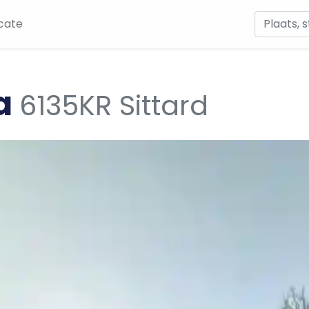
cate
-a
6135KR Sittard