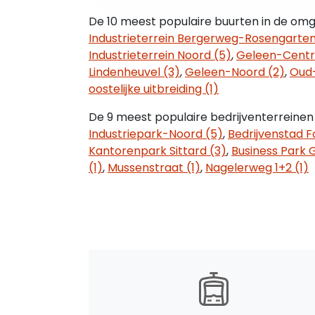
vastgesteld op 12 september 2013. Op gr
De 10 meest populaire buurten in de omg
bestemming 'gemengd'. U dient zelf bij d
Industrieterrein Bergerweg-Rosengarten
bedrijfsactiviteiten vallen binnen het v
Industrieterrein Noord (5)
,
Geleen-Centr
Lindenheuvel (3)
,
Geleen-Noord (2)
,
Oud-
HUURPRIJS
oostelijke uitbreiding (1)
Huurprijs € 109,- per m² per jaar te ve
De 9 meest populaire bedrijventerreinen 
HUURPRIJSAANPASSING
Industriepark-Noord (5)
,
Bedrijvenstad F
Jaarlijks, op basis van de wijziging van h
Kantorenpark Sittard (3)
,
Business Park 
consumentenprijsindex (CPI) reeks CPI-A
(1)
,
Mussenstraat (1)
,
Nagelerweg 1+2 (1)
het Centraal Bureau voor de Statistiek (
HUURTERMIJN
5 (vijf) jaar.
VERLENGINGSTERMIJN
Met aansluitende periode van telkens 5 (vi
SERVICEKOSTEN